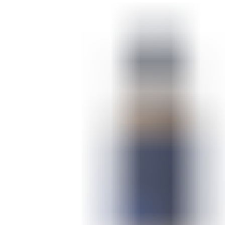
ШМИНКА ЗА УСНИ
КАРМИНИ И СЈАЕВИ ЗА УСНИ
МОЛИВИ ЗА УСНИ
ШМИНКА ЗА ЛИЦЕ
РУМЕНИЛА
ПУДРИ ЗА ЛИЦЕ
КОРЕКТОРИ ЗА ЛИЦЕ
ДОДАТОЦИ ЗА ШМИНКА
БРЕНДОВИ
DEBORAH MILANO
КОЛЕКЦИИ
СЕТОВИ
ITALWAX
KRYOLAN
ОЧИ
УСНИ
ЛИЦЕ И ТЕЛО
WIMPERNWELLE
MAX2
СОВЕТИ
СОВЕТИ ЗА ДЕПИЛАЦИЈА
СОВЕТИ ЗА ШМИНКА
СОВЕТИ ЗА НЕГА НА КОЖА
СОВЕТИ ЗА КОЗМЕТИЧАРИ