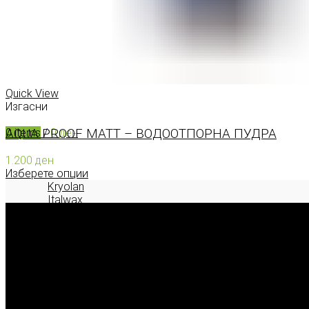
КОНТАКТ
0
items
/
0
ден
Menu
Quick View
Изгасни
AQUA PROOF MATT – ВОДООТПОРНА ПУДРА
0
items
/
0
ден
1.200
ден
Изберете опции
Kryolan
Italwax
Deborah Milano
2026 © model.mk