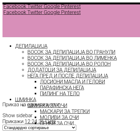
Facebook
Twitter
Google
Pinterest
Facebook
Twitter
Google
Pinterest
ДЕПИЛАЦИЈА
ВОСОК ЗА ДЕПИЛАЦИЈА ВО ГРАНУЛИ
ВОСОК ЗА ДЕПИЛАЦИЈА ВО ЛИМЕНКА
ВОСОК ЗА ДЕПИЛАЦИЈА ВО РОЛОН
ДОДАТОЦИ ЗА ДЕПИЛАЦИЈА
НЕГА ПРЕД И ПОСЛЕ ДЕПИЛАЦИЈА
ЛОСИОНИ МАСЛА И ГЕЛОВИ
8 W
ПАРАФИНСКА НЕГА
ПИЛИНГ НА ТЕЛО
ШМИНКА
Приказ на еден резултат
ШМИНКА ЗА ОЧИ
МАСКАРИ ЗА ТРЕПКИ
Show sidebar
МОЛИВИ ЗА ОЧИ
Прикажи
12
24
36
Сите
СЕНКИ ЗА ОЧИ
ТУШ ЗА ОЧИ
ПРОИЗВОДИ ЗА ВЕЃИ