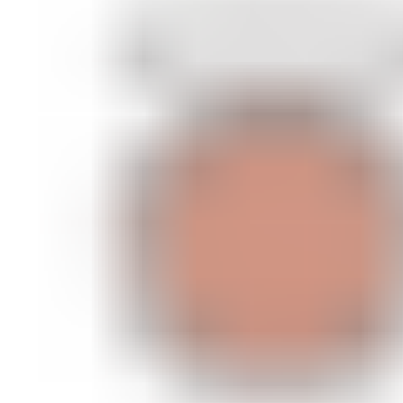
ШМИНКА ЗА ЛИЦЕ
РУМЕНИЛА
ПУДРИ ЗА ЛИЦЕ
КОРЕКТОРИ ЗА ЛИЦЕ
ДОДАТОЦИ ЗА ШМИНКА
БРЕНДОВИ
DEBORAH MILANO
КОЛЕКЦИИ
СЕТОВИ
ITALWAX
KRYOLAN
ОЧИ
УСНИ
ЛИЦЕ И ТЕЛО
WIMPERNWELLE
MAX2
СОВЕТИ
СОВЕТИ ЗА ДЕПИЛАЦИЈА
СОВЕТИ ЗА ШМИНКА
СОВЕТИ ЗА НЕГА НА КОЖА
СОВЕТИ ЗА КОЗМЕТИЧАРИ
КОНТАКТ