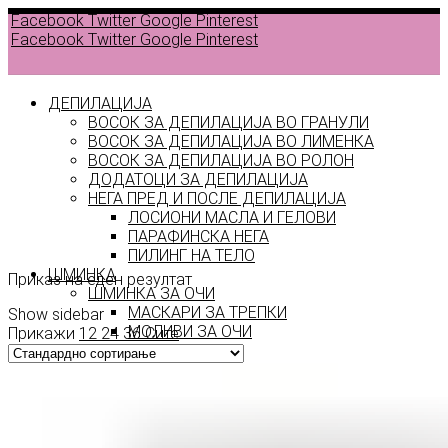
Facebook
Twitter
Google
Pinterest
Facebook
Twitter
Google
Pinterest
ДЕПИЛАЦИЈА
ВОСОК ЗА ДЕПИЛАЦИЈА ВО ГРАНУЛИ
ВОСОК ЗА ДЕПИЛАЦИЈА ВО ЛИМЕНКА
ВОСОК ЗА ДЕПИЛАЦИЈА ВО РОЛОН
ДОДАТОЦИ ЗА ДЕПИЛАЦИЈА
bronzing
НЕГА ПРЕД И ПОСЛЕ ДЕПИЛАЦИЈА
ЛОСИОНИ МАСЛА И ГЕЛОВИ
agais
ПАРАФИНСКА НЕГА
ПИЛИНГ НА ТЕЛО
ШМИНКА
Приказ на еден резултат
ШМИНКА ЗА ОЧИ
МАСКАРИ ЗА ТРЕПКИ
Show sidebar
МОЛИВИ ЗА ОЧИ
Прикажи
12
24
36
Сите
СЕНКИ ЗА ОЧИ
ТУШ ЗА ОЧИ
ПРОИЗВОДИ ЗА ВЕЃИ
ШМИНКА ЗА УСНИ
КАРМИНИ И СЈАЕВИ ЗА УСНИ
МОЛИВИ ЗА УСНИ