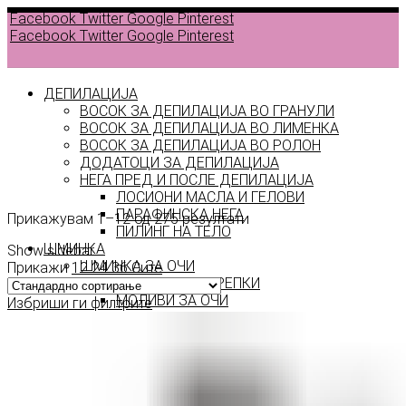
Facebook
Twitter
Google
Pinterest
Facebook
Twitter
Google
Pinterest
ДЕПИЛАЦИЈА
ВОСОК ЗА ДЕПИЛАЦИЈА ВО ГРАНУЛИ
ВОСОК ЗА ДЕПИЛАЦИЈА ВО ЛИМЕНКА
ВОСОК ЗА ДЕПИЛАЦИЈА ВО РОЛОН
ДОДАТОЦИ ЗА ДЕПИЛАЦИЈА
Shop
НЕГА ПРЕД И ПОСЛЕ ДЕПИЛАЦИЈА
ЛОСИОНИ МАСЛА И ГЕЛОВИ
ПАРАФИНСКА НЕГА
Прикажувам 1–12 од 275 резултати
ПИЛИНГ НА ТЕЛО
ШМИНКА
Show sidebar
ШМИНКА ЗА ОЧИ
Прикажи
12
24
36
Сите
МАСКАРИ ЗА ТРЕПКИ
МОЛИВИ ЗА ОЧИ
Избриши ги филтрите
СЕНКИ ЗА ОЧИ
ТУШ ЗА ОЧИ
ПРОИЗВОДИ ЗА ВЕЃИ
ШМИНКА ЗА УСНИ
КАРМИНИ И СЈАЕВИ ЗА УСНИ
МОЛИВИ ЗА УСНИ