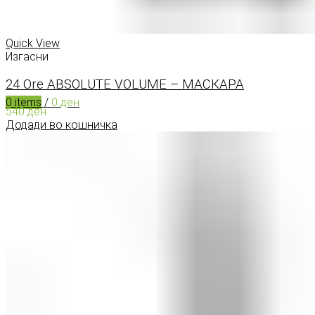
0
items
/
0
ден
Menu
Quick View
Изгасни
24 Ore ABSOLUTE VOLUME – МАСКАРА
0
items
/
0
ден
540
ден
Додади во кошничка