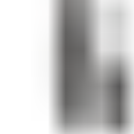
ШМИНКА ЗА ЛИЦЕ
РУМЕНИЛА
ПУДРИ ЗА ЛИЦЕ
КОРЕКТОРИ ЗА ЛИЦЕ
ДОДАТОЦИ ЗА ШМИНКА
БРЕНДОВИ
DEBORAH MILANO
КОЛЕКЦИИ
СЕТОВИ
ITALWAX
KRYOLAN
ОЧИ
УСНИ
ЛИЦЕ И ТЕЛО
WIMPERNWELLE
MAX2
СОВЕТИ
СОВЕТИ ЗА ДЕПИЛАЦИЈА
СОВЕТИ ЗА ШМИНКА
СОВЕТИ ЗА НЕГА НА КОЖА
СОВЕТИ ЗА КОЗМЕТИЧАРИ
КОНТАКТ