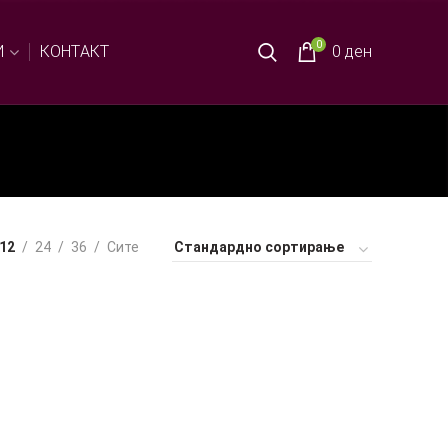
0
И
КОНТАКТ
0
ден
12
24
36
Сите