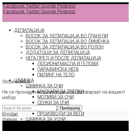
Facebook
Twitter
Google
Pinterest
Facebook
Twitter
Google
Pinterest
ДЕПИЛАЦИЈА
ВОСОК ЗА ДЕПИЛАЦИЈА ВО ГРАНУЛИ
ВОСОК ЗА ДЕПИЛАЦИЈА ВО ЛИМЕНКА
Back to
ВОСОК ЗА ДЕПИЛАЦИЈА ВО РОЛОН
products
ДОДАТОЦИ ЗА ДЕПИЛАЦИЈА
НЕГА ПРЕД И ПОСЛЕ ДЕПИЛАЦИЈА
ЛОСИОНИ МАСЛА И ГЕЛОВИ
Alster
ПАРАФИНСКА НЕГА
ПИЛИНГ НА ТЕЛО
ШМИНКА
Show sidebar
ШМИНКА ЗА ОЧИ
МАСКАРИ ЗА ТРЕПКИ
Не се пронајдени производи кои одговараат на вашиот
МОЛИВИ ЗА ОЧИ
избор.
СЕНКИ ЗА ОЧИ
ТУШ ЗА ОЧИ
Пребарувај
ПРОИЗВОДИ ЗА ВЕЃИ
Kryolan
ШМИНКА ЗА УСНИ
Italwax
КАРМИНИ И СЈАЕВИ ЗА УСНИ
Deborah Milano
МОЛИВИ ЗА УСНИ