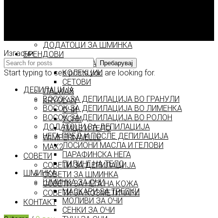
ШМИНКА ЗА ЛИЦЕ
РУМЕНИЛА
За Model.mk
ПУДРИ ЗА ЛИЦЕ
Контакт
КОРЕКТОРИ ЗА ЛИЦЕ
Достава, плаќање и враќање
ДОДАТОЦИ ЗА ШМИНКА
Изгасни
БРЕНДОВИ
DEBORAH MILANO
Пребарувај
Start typing to see posts you are looking for.
КОЛЕКЦИИ
СЕТОВИ
ДЕПИЛАЦИЈА
ITALWAX
ВОСОК ЗА ДЕПИЛАЦИЈА ВО ГРАНУЛИ
KRYOLAN
ВОСОК ЗА ДЕПИЛАЦИЈА ВО ЛИМЕНКА
ОЧИ
ВОСОК ЗА ДЕПИЛАЦИЈА ВО РОЛОН
УСНИ
ДОДАТОЦИ ЗА ДЕПИЛАЦИЈА
ЛИЦЕ И ТЕЛО
НЕГА ПРЕД И ПОСЛЕ ДЕПИЛАЦИЈА
WIMPERNWELLE
ЛОСИОНИ МАСЛА И ГЕЛОВИ
MAX2
ПАРАФИНСКА НЕГА
СОВЕТИ
ПИЛИНГ НА ТЕЛО
СОВЕТИ ЗА ДЕПИЛАЦИЈА
ШМИНКА
СОВЕТИ ЗА ШМИНКА
ШМИНКА ЗА ОЧИ
СОВЕТИ ЗА НЕГА НА КОЖА
МАСКАРИ ЗА ТРЕПКИ
СОВЕТИ ЗА КОЗМЕТИЧАРИ
МОЛИВИ ЗА ОЧИ
КОНТАКТ
СЕНКИ ЗА ОЧИ