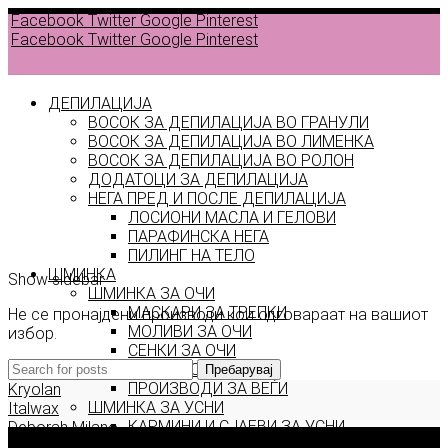
Facebook
Twitter
Google
Pinterest
Facebook
Twitter
Google
Pinterest
ДЕПИЛАЦИЈА
ВОСОК ЗА ДЕПИЛАЦИЈА ВО ГРАНУЛИ
ВОСОК ЗА ДЕПИЛАЦИЈА ВО ЛИМЕНКА
Back to
ВОСОК ЗА ДЕПИЛАЦИЈА ВО РОЛОН
products
ДОДАТОЦИ ЗА ДЕПИЛАЦИЈА
НЕГА ПРЕД И ПОСЛЕ ДЕПИЛАЦИЈА
ЛОСИОНИ МАСЛА И ГЕЛОВИ
Classique
ПАРАФИНСКА НЕГА
ПИЛИНГ НА ТЕЛО
ШМИНКА
Show sidebar
ШМИНКА ЗА ОЧИ
МАСКАРИ ЗА ТРЕПКИ
Не се пронајдени производи кои одговараат на вашиот
МОЛИВИ ЗА ОЧИ
избор.
СЕНКИ ЗА ОЧИ
ТУШ ЗА ОЧИ
Пребарувај
ПРОИЗВОДИ ЗА ВЕЃИ
Kryolan
ШМИНКА ЗА УСНИ
Italwax
КАРМИНИ И СЈАЕВИ ЗА УСНИ
Deborah Milano
Корисни информации
МОЛИВИ ЗА УСНИ