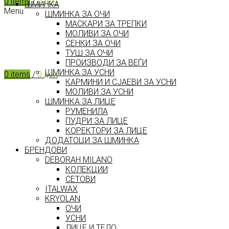
0
items
/
0
ден
ШМИНКА
Menu
ШМИНКА ЗА ОЧИ
МАСКАРИ ЗА ТРЕПКИ
МОЛИВИ ЗА ОЧИ
СЕНКИ ЗА ОЧИ
ТУШ ЗА ОЧИ
ПРОИЗВОДИ ЗА ВЕЃИ
ШМИНКА ЗА УСНИ
0
items
/
0
ден
КАРМИНИ И СЈАЕВИ ЗА УСНИ
МОЛИВИ ЗА УСНИ
ШМИНКА ЗА ЛИЦЕ
РУМЕНИЛА
ПУДРИ ЗА ЛИЦЕ
КОРЕКТОРИ ЗА ЛИЦЕ
ДОДАТОЦИ ЗА ШМИНКА
БРЕНДОВИ
DEBORAH MILANO
КОЛЕКЦИИ
СЕТОВИ
ITALWAX
KRYOLAN
ОЧИ
УСНИ
ЛИЦЕ И ТЕЛО