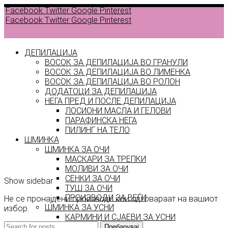
Facebook
Twitter
Google
Pinterest
Facebook
Twitter
Google
Pinterest
ДЕПИЛАЦИЈА
ВОСОК ЗА ДЕПИЛАЦИЈА ВО ГРАНУЛИ
ВОСОК ЗА ДЕПИЛАЦИЈА ВО ЛИМЕНКА
Back to
ВОСОК ЗА ДЕПИЛАЦИЈА ВО РОЛОН
products
ДОДАТОЦИ ЗА ДЕПИЛАЦИЈА
НЕГА ПРЕД И ПОСЛЕ ДЕПИЛАЦИЈА
ЛОСИОНИ МАСЛА И ГЕЛОВИ
Fleur
ПАРАФИНСКА НЕГА
ПИЛИНГ НА ТЕЛО
De
ШМИНКА
ШМИНКА ЗА ОЧИ
Pêcher
МАСКАРИ ЗА ТРЕПКИ
МОЛИВИ ЗА ОЧИ
СЕНКИ ЗА ОЧИ
Show sidebar
ТУШ ЗА ОЧИ
ПРОИЗВОДИ ЗА ВЕЃИ
Не се пронајдени производи кои одговараат на вашиот
ШМИНКА ЗА УСНИ
избор.
КАРМИНИ И СЈАЕВИ ЗА УСНИ
МОЛИВИ ЗА УСНИ
Пребарувај