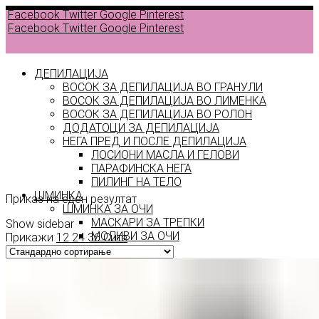
Facebook
Twitter
Google
Pinterest
Facebook
Twitter
Google
Pinterest
ДЕПИЛАЦИЈА
ВОСОК ЗА ДЕПИЛАЦИЈА ВО ГРАНУЛИ
ВОСОК ЗА ДЕПИЛАЦИЈА ВО ЛИМЕНКА
Back to
ВОСОК ЗА ДЕПИЛАЦИЈА ВО РОЛОН
products
ДОДАТОЦИ ЗА ДЕПИЛАЦИЈА
НЕГА ПРЕД И ПОСЛЕ ДЕПИЛАЦИЈА
ЛОСИОНИ МАСЛА И ГЕЛОВИ
instant
ПАРАФИНСКА НЕГА
ПИЛИНГ НА ТЕЛО
ШМИНКА
Приказ на еден резултат
ШМИНКА ЗА ОЧИ
МАСКАРИ ЗА ТРЕПКИ
Show sidebar
МОЛИВИ ЗА ОЧИ
Прикажи
12
24
36
Сите
СЕНКИ ЗА ОЧИ
ТУШ ЗА ОЧИ
ПРОИЗВОДИ ЗА ВЕЃИ
ШМИНКА ЗА УСНИ
КАРМИНИ И СЈАЕВИ ЗА УСНИ
МОЛИВИ ЗА УСНИ