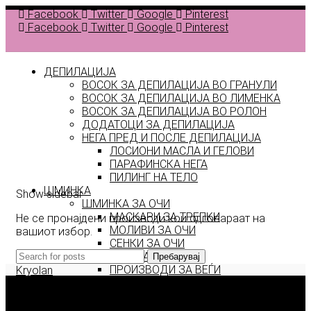
Facebook
Twitter
Google
Pinterest
Facebook
Twitter
Google
Pinterest
ДЕПИЛАЦИЈА
ВОСОК ЗА ДЕПИЛАЦИЈА ВО ГРАНУЛИ
ВОСОК ЗА ДЕПИЛАЦИЈА ВО ЛИМЕНКА
Back to
ВОСОК ЗА ДЕПИЛАЦИЈА ВО РОЛОН
products
ДОДАТОЦИ ЗА ДЕПИЛАЦИЈА
НЕГА ПРЕД И ПОСЛЕ ДЕПИЛАЦИЈА
ЛОСИОНИ МАСЛА И ГЕЛОВИ
Legend
ПАРАФИНСКА НЕГА
ПИЛИНГ НА ТЕЛО
ШМИНКА
Show sidebar
ШМИНКА ЗА ОЧИ
МАСКАРИ ЗА ТРЕПКИ
Не се пронајдени производи кои одговараат на
МОЛИВИ ЗА ОЧИ
вашиот избор.
СЕНКИ ЗА ОЧИ
ТУШ ЗА ОЧИ
Пребарувај
ПРОИЗВОДИ ЗА ВЕЃИ
Kryolan
ШМИНКА ЗА УСНИ
Italwax
КАРМИНИ И СЈАЕВИ ЗА УСНИ
Deborah Milano
МОЛИВИ ЗА УСНИ