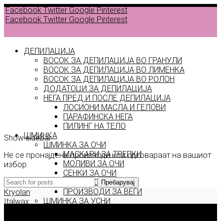
Facebook
Twitter
Google
Pinterest
Facebook
Twitter
Google
Pinterest
ДЕПИЛАЦИЈА
ВОСОК ЗА ДЕПИЛАЦИЈА ВО ГРАНУЛИ
ВОСОК ЗА ДЕПИЛАЦИЈА ВО ЛИМЕНКА
Back to
ВОСОК ЗА ДЕПИЛАЦИЈА ВО РОЛОН
products
ДОДАТОЦИ ЗА ДЕПИЛАЦИЈА
НЕГА ПРЕД И ПОСЛЕ ДЕПИЛАЦИЈА
ЛОСИОНИ МАСЛА И ГЕЛОВИ
luna
ПАРАФИНСКА НЕГА
ПИЛИНГ НА ТЕЛО
ШМИНКА
Show sidebar
ШМИНКА ЗА ОЧИ
МАСКАРИ ЗА ТРЕПКИ
Не се пронајдени производи кои одговараат на вашиот
МОЛИВИ ЗА ОЧИ
избор.
СЕНКИ ЗА ОЧИ
ТУШ ЗА ОЧИ
Пребарувај
ПРОИЗВОДИ ЗА ВЕЃИ
Kryolan
ШМИНКА ЗА УСНИ
Italwax
КАРМИНИ И СЈАЕВИ ЗА УСНИ
Deborah Milano
МОЛИВИ ЗА УСНИ