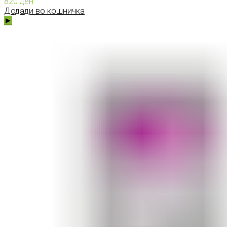
820
ден
Додади во кошничка
►