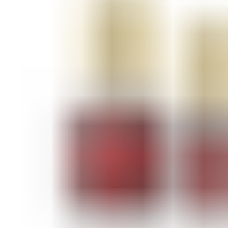
ШМИНКА ЗА ЛИЦЕ
РУМЕНИЛА
ПУДРИ ЗА ЛИЦЕ
КОРЕКТОРИ ЗА ЛИЦЕ
ДОДАТОЦИ ЗА ШМИНКА
БРЕНДОВИ
DEBORAH MILANO
КОЛЕКЦИИ
СЕТОВИ
ITALWAX
KRYOLAN
ОЧИ
УСНИ
ЛИЦЕ И ТЕЛО
WIMPERNWELLE
MAX2
СОВЕТИ
СОВЕТИ ЗА ДЕПИЛАЦИЈА
СОВЕТИ ЗА ШМИНКА
СОВЕТИ ЗА НЕГА НА КОЖА
СОВЕТИ ЗА КОЗМЕТИЧАРИ
КОНТАКТ