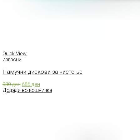
Quick View
Изгасни
Памучни дискови за чистење
Original
Current
980
ден
686
ден
price
price
Додади во кошничка
was:
is:
980 ден.
686 ден.