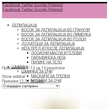
Facebook
Twitter
Google
Pinterest
Facebook
Twitter
Google
Pinterest
ДЕПИЛАЦИЈА
ВОСОК ЗА ДЕПИЛАЦИЈА ВО ГРАНУЛИ
ВОСОК ЗА ДЕПИЛАЦИЈА ВО ЛИМЕНКА
Back to
ВОСОК ЗА ДЕПИЛАЦИЈА ВО РОЛОН
products
ДОДАТОЦИ ЗА ДЕПИЛАЦИЈА
НЕГА ПРЕД И ПОСЛЕ ДЕПИЛАЦИЈА
ЛОСИОНИ МАСЛА И ГЕЛОВИ
max2
ПАРАФИНСКА НЕГА
ПИЛИНГ НА ТЕЛО
ШМИНКА
Прикажувам 1–12 од 13 резултати
ШМИНКА ЗА ОЧИ
МАСКАРИ ЗА ТРЕПКИ
Show sidebar
МОЛИВИ ЗА ОЧИ
Прикажи
12
24
36
Сите
СЕНКИ ЗА ОЧИ
ТУШ ЗА ОЧИ
ПРОИЗВОДИ ЗА ВЕЃИ
ШМИНКА ЗА УСНИ
КАРМИНИ И СЈАЕВИ ЗА УСНИ
МОЛИВИ ЗА УСНИ