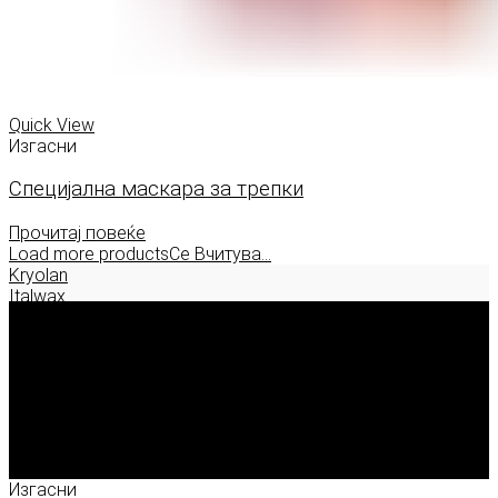
Quick View
Изгасни
Специјална маскара за трепки
Прочитај повеќе
Load more products
Се Вчитува...
Kryolan
Italwax
Deborah Milano
Enigma Solution Dooel
tel: 00389 72 310 343
e-mail: info@model.mk
2026 © model.mk
Изгасни