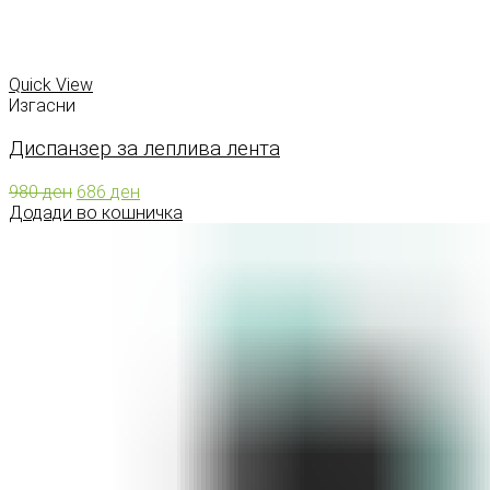
Quick View
Изгасни
Диспанзер за леплива лента
Original
Current
980
ден
686
ден
price
price
Додади во кошничка
was:
is:
980 ден.
686 ден.