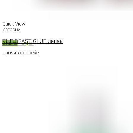
0
items
/
0
ден
Menu
Quick View
Изгасни
THE BEAST GLUE лепак
0
items
/
0
ден
Прочитај повеќе