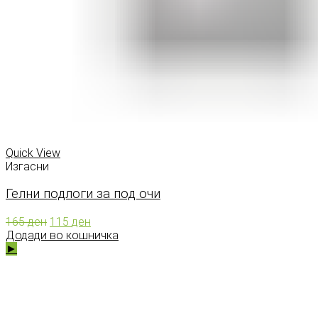
Quick View
Изгасни
Гелни подлоги за под очи
Original
Current
165
ден
115
ден
price
price
Додади во кошничка
was:
is:
►
165 ден.
115 ден.