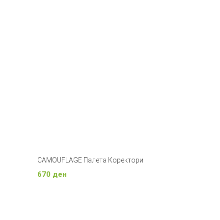
CAMOUFLAGE Палета Коректори
670
ден
Додади Во Кошничка