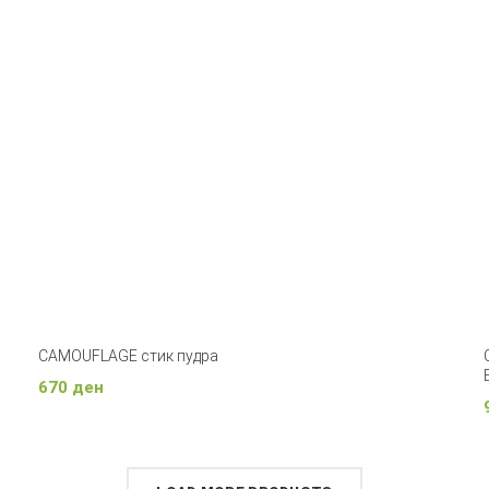
CAMOUFLAGE стик пудра
670
ден
Додади Во Кошничка