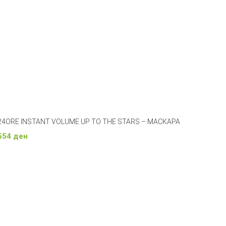
24ORE INSTANT VOLUME UP TO THE STARS – МАСКАРА
554
ден
Додади Во Кошничка