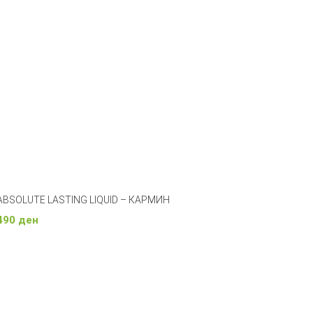
ABSOLUTE LASTING LIQUID – КАРМИН
490
ден
Изберете Опции