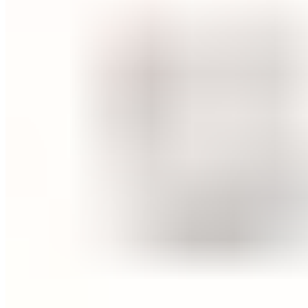
ПУДРИ ЗА ЛИЦЕ
КОРЕКТОРИ ЗА ЛИЦЕ
ДОДАТОЦИ ЗА ШМИНКА
БРЕНДОВИ
DEBORAH MILANO
КОЛЕКЦИИ
СЕТОВИ
ITALWAX
KRYOLAN
ОЧИ
УСНИ
ЛИЦЕ И ТЕЛО
WIMPERNWELLE
MAX2
СОВЕТИ
СОВЕТИ ЗА ДЕПИЛАЦИЈА
СОВЕТИ ЗА ШМИНКА
СОВЕТИ ЗА НЕГА НА КОЖА
СОВЕТИ ЗА КОЗМЕТИЧАРИ
КОНТАКТ
0
items
/
0
ден
Menu