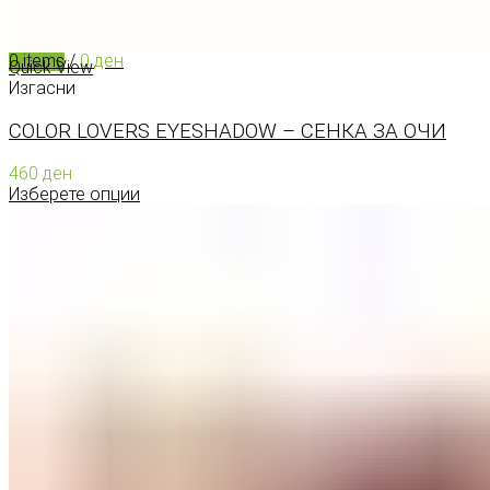
0
items
/
0
ден
Quick View
Изгасни
COLOR LOVERS EYESHADOW – СЕНКА ЗА ОЧИ
460
ден
Изберете опции