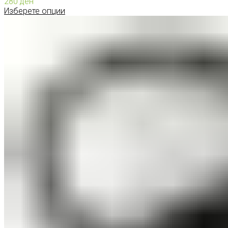
280
ден
Изберете опции