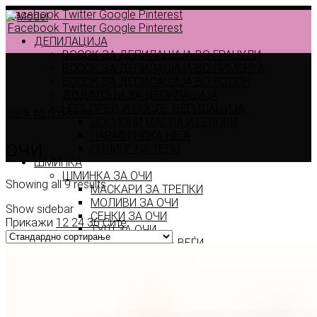
Facebook
Twitter
Google
Pinterest
Facebook
Twitter
Google
Pinterest
ДЕПИЛАЦИЈА
ВОСОК ЗА ДЕПИЛАЦИЈА ВО ГРАНУЛИ
ВОСОК ЗА ДЕПИЛАЦИЈА ВО ЛИМЕНКА
ВОСОК ЗА ДЕПИЛАЦИЈА ВО РОЛОН
ДОДАТОЦИ ЗА ДЕПИЛАЦИЈА
НЕГА ПРЕД И ПОСЛЕ ДЕПИЛАЦИЈА
Back to products
ЛОСИОНИ МАСЛА И ГЕЛОВИ
ПАРАФИНСКА НЕГА
очи
ПИЛИНГ НА ТЕЛО
ШМИНКА
ШМИНКА ЗА ОЧИ
Showing all 9 results
МАСКАРИ ЗА ТРЕПКИ
МОЛИВИ ЗА ОЧИ
Show sidebar
СЕНКИ ЗА ОЧИ
Прикажи
12
24
36
Сите
ТУШ ЗА ОЧИ
ПРОИЗВОДИ ЗА ВЕЃИ
ШМИНКА ЗА УСНИ
КАРМИНИ И СЈАЕВИ ЗА УСНИ
МОЛИВИ ЗА УСНИ
ШМИНКА ЗА ЛИЦЕ
РУМЕНИЛА