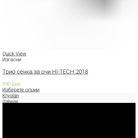
Quick View
Изгасни
Трио сенка за очи HI-TECH 2018
590
ден
Изберете опции
Kryolan
Italwax
Deborah Milano
Enigma Solution Dooel
tel: 00389 72 310 343
e-mail: info@model.mk