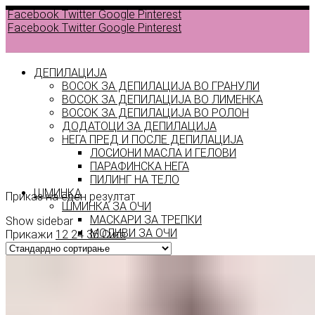
Facebook
Twitter
Google
Pinterest
Facebook
Twitter
Google
Pinterest
ДЕПИЛАЦИЈА
ВОСОК ЗА ДЕПИЛАЦИЈА ВО ГРАНУЛИ
ВОСОК ЗА ДЕПИЛАЦИЈА ВО ЛИМЕНКА
Back to
ВОСОК ЗА ДЕПИЛАЦИЈА ВО РОЛОН
products
ДОДАТОЦИ ЗА ДЕПИЛАЦИЈА
НЕГА ПРЕД И ПОСЛЕ ДЕПИЛАЦИЈА
ЛОСИОНИ МАСЛА И ГЕЛОВИ
принт
ПАРАФИНСКА НЕГА
ПИЛИНГ НА ТЕЛО
ШМИНКА
Приказ на еден резултат
ШМИНКА ЗА ОЧИ
МАСКАРИ ЗА ТРЕПКИ
Show sidebar
МОЛИВИ ЗА ОЧИ
Прикажи
12
24
36
Сите
СЕНКИ ЗА ОЧИ
ТУШ ЗА ОЧИ
ПРОИЗВОДИ ЗА ВЕЃИ
ШМИНКА ЗА УСНИ
КАРМИНИ И СЈАЕВИ ЗА УСНИ
МОЛИВИ ЗА УСНИ