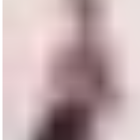
ШМИНКА ЗА ЛИЦЕ
РУМЕНИЛА
ПУДРИ ЗА ЛИЦЕ
КОРЕКТОРИ ЗА ЛИЦЕ
ДОДАТОЦИ ЗА ШМИНКА
БРЕНДОВИ
DEBORAH MILANO
КОЛЕКЦИИ
СЕТОВИ
ITALWAX
KRYOLAN
ОЧИ
УСНИ
ЛИЦЕ И ТЕЛО
WIMPERNWELLE
MAX2
СОВЕТИ
СОВЕТИ ЗА ДЕПИЛАЦИЈА
СОВЕТИ ЗА ШМИНКА
СОВЕТИ ЗА НЕГА НА КОЖА
СОВЕТИ ЗА КОЗМЕТИЧАРИ
КОНТАКТ