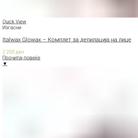
Quick View
Изгасни
Italwax Glowax – Комплет за депилација на лице
2.250
ден
Прочитај повеќе
▼