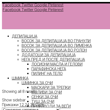
Facebook
Twitter
Google
Pinterest
Facebook
Twitter
Google
Pinterest
ДЕПИЛАЦИЈА
ВОСОК ЗА ДЕПИЛАЦИЈА ВО ГРАНУЛИ
ВОСОК ЗА ДЕПИЛАЦИЈА ВО ЛИМЕНКА
ВОСОК ЗА ДЕПИЛАЦИЈА ВО РОЛОН
ДОДАТОЦИ ЗА ДЕПИЛАЦИЈА
НЕГА ПРЕД И ПОСЛЕ ДЕПИЛАЦИЈА
Back to
ЛОСИОНИ МАСЛА И ГЕЛОВИ
products
ПАРАФИНСКА НЕГА
ПИЛИНГ НА ТЕЛО
set
ШМИНКА
ШМИНКА ЗА ОЧИ
МАСКАРИ ЗА ТРЕПКИ
Showing all 8 results
МОЛИВИ ЗА ОЧИ
СЕНКИ ЗА ОЧИ
Show sidebar
ТУШ ЗА ОЧИ
Прикажи
12
24
36
Сите
ПРОИЗВОДИ ЗА ВЕЃИ