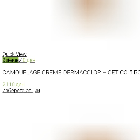
КОНТАКТ
0
items
/
0
ден
Menu
Quick View
Изгасни
0
items
/
0
ден
CAMOUFLAGE CREME DERMACOLOR – СЕТ СО 5 Б
2.110
ден
Изберете опции