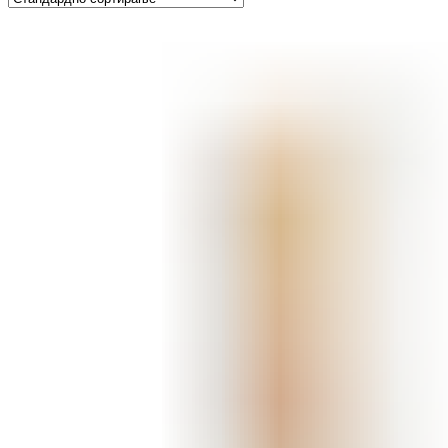
ШМИНКА ЗА УСНИ
КАРМИНИ И СЈАЕВИ ЗА УСНИ
МОЛИВИ ЗА УСНИ
ШМИНКА ЗА ЛИЦЕ
РУМЕНИЛА
ПУДРИ ЗА ЛИЦЕ
КОРЕКТОРИ ЗА ЛИЦЕ
ДОДАТОЦИ ЗА ШМИНКА
БРЕНДОВИ
DEBORAH MILANO
КОЛЕКЦИИ
СЕТОВИ
ITALWAX
KRYOLAN
ОЧИ
УСНИ
ЛИЦЕ И ТЕЛО
WIMPERNWELLE
MAX2
СОВЕТИ
СОВЕТИ ЗА ДЕПИЛАЦИЈА
СОВЕТИ ЗА ШМИНКА
СОВЕТИ ЗА НЕГА НА КОЖА
СОВЕТИ ЗА КОЗМЕТИЧАРИ