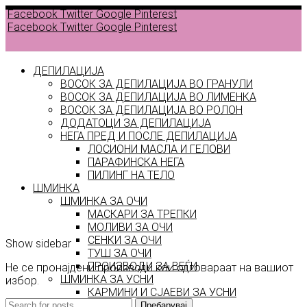
Facebook
Twitter
Google
Pinterest
Facebook
Twitter
Google
Pinterest
ДЕПИЛАЦИЈА
ВОСОК ЗА ДЕПИЛАЦИЈА ВО ГРАНУЛИ
ВОСОК ЗА ДЕПИЛАЦИЈА ВО ЛИМЕНКА
Back to
ВОСОК ЗА ДЕПИЛАЦИЈА ВО РОЛОН
products
ДОДАТОЦИ ЗА ДЕПИЛАЦИЈА
НЕГА ПРЕД И ПОСЛЕ ДЕПИЛАЦИЈА
ЛОСИОНИ МАСЛА И ГЕЛОВИ
sweet
ПАРАФИНСКА НЕГА
ПИЛИНГ НА ТЕЛО
like
ШМИНКА
ШМИНКА ЗА ОЧИ
candy
МАСКАРИ ЗА ТРЕПКИ
МОЛИВИ ЗА ОЧИ
СЕНКИ ЗА ОЧИ
Show sidebar
ТУШ ЗА ОЧИ
ПРОИЗВОДИ ЗА ВЕЃИ
Не се пронајдени производи кои одговараат на вашиот
ШМИНКА ЗА УСНИ
избор.
КАРМИНИ И СЈАЕВИ ЗА УСНИ
МОЛИВИ ЗА УСНИ
Пребарувај