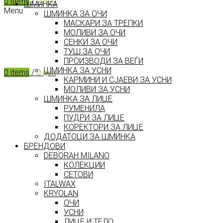
0
items
/
0
ден
ШМИНКА
Menu
ШМИНКА ЗА ОЧИ
МАСКАРИ ЗА ТРЕПКИ
МОЛИВИ ЗА ОЧИ
СЕНКИ ЗА ОЧИ
ТУШ ЗА ОЧИ
ПРОИЗВОДИ ЗА ВЕЃИ
ШМИНКА ЗА УСНИ
0
items
/
0
ден
КАРМИНИ И СЈАЕВИ ЗА УСНИ
МОЛИВИ ЗА УСНИ
ШМИНКА ЗА ЛИЦЕ
РУМЕНИЛА
ПУДРИ ЗА ЛИЦЕ
КОРЕКТОРИ ЗА ЛИЦЕ
ДОДАТОЦИ ЗА ШМИНКА
БРЕНДОВИ
DEBORAH MILANO
КОЛЕКЦИИ
СЕТОВИ
ITALWAX
KRYOLAN
ОЧИ
УСНИ
ЛИЦЕ И ТЕЛО