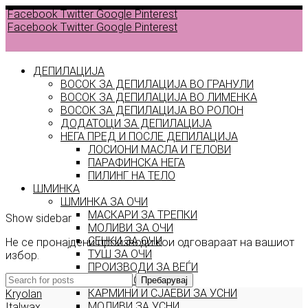
Facebook
Twitter
Google
Pinterest
Facebook
Twitter
Google
Pinterest
ДЕПИЛАЦИЈА
ВОСОК ЗА ДЕПИЛАЦИЈА ВО ГРАНУЛИ
ВОСОК ЗА ДЕПИЛАЦИЈА ВО ЛИМЕНКА
Back to
ВОСОК ЗА ДЕПИЛАЦИЈА ВО РОЛОН
products
ДОДАТОЦИ ЗА ДЕПИЛАЦИЈА
НЕГА ПРЕД И ПОСЛЕ ДЕПИЛАЦИЈА
ЛОСИОНИ МАСЛА И ГЕЛОВИ
ultra
ПАРАФИНСКА НЕГА
ПИЛИНГ НА ТЕЛО
male
ШМИНКА
ШМИНКА ЗА ОЧИ
МАСКАРИ ЗА ТРЕПКИ
Show sidebar
МОЛИВИ ЗА ОЧИ
СЕНКИ ЗА ОЧИ
Не се пронајдени производи кои одговараат на вашиот
ТУШ ЗА ОЧИ
избор.
ПРОИЗВОДИ ЗА ВЕЃИ
ШМИНКА ЗА УСНИ
Пребарувај
КАРМИНИ И СЈАЕВИ ЗА УСНИ
Kryolan
МОЛИВИ ЗА УСНИ
Italwax