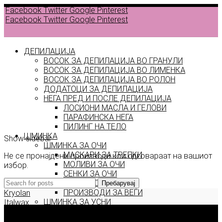
Facebook
Twitter
Google
Pinterest
Facebook
Twitter
Google
Pinterest
ДЕПИЛАЦИЈА
ВОСОК ЗА ДЕПИЛАЦИЈА ВО ГРАНУЛИ
ВОСОК ЗА ДЕПИЛАЦИЈА ВО ЛИМЕНКА
Back to
ВОСОК ЗА ДЕПИЛАЦИЈА ВО РОЛОН
products
ДОДАТОЦИ ЗА ДЕПИЛАЦИЈА
НЕГА ПРЕД И ПОСЛЕ ДЕПИЛАЦИЈА
ЛОСИОНИ МАСЛА И ГЕЛОВИ
very
ПАРАФИНСКА НЕГА
ПИЛИНГ НА ТЕЛО
ШМИНКА
Show sidebar
ШМИНКА ЗА ОЧИ
МАСКАРИ ЗА ТРЕПКИ
Не се пронајдени производи кои одговараат на вашиот
МОЛИВИ ЗА ОЧИ
избор.
СЕНКИ ЗА ОЧИ
ТУШ ЗА ОЧИ
Пребарувај
ПРОИЗВОДИ ЗА ВЕЃИ
Kryolan
ШМИНКА ЗА УСНИ
Italwax
КАРМИНИ И СЈАЕВИ ЗА УСНИ
Deborah Milano
МОЛИВИ ЗА УСНИ