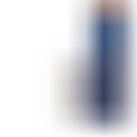
ШМИНКА ЗА ЛИЦЕ
РУМЕНИЛА
ПУДРИ ЗА ЛИЦЕ
КОРЕКТОРИ ЗА ЛИЦЕ
ДОДАТОЦИ ЗА ШМИНКА
БРЕНДОВИ
DEBORAH MILANO
КОЛЕКЦИИ
СЕТОВИ
ITALWAX
KRYOLAN
ОЧИ
УСНИ
ЛИЦЕ И ТЕЛО
WIMPERNWELLE
MAX2
СОВЕТИ
СОВЕТИ ЗА ДЕПИЛАЦИЈА
СОВЕТИ ЗА ШМИНКА
СОВЕТИ ЗА НЕГА НА КОЖА
СОВЕТИ ЗА КОЗМЕТИЧАРИ
КОНТАКТ