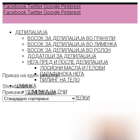
Facebook
Twitter
Google
Pinterest
Facebook
Twitter
Google
Pinterest
ДЕПИЛАЦИЈА
ВОСОК ЗА ДЕПИЛАЦИЈА ВО ГРАНУЛИ
ВОСОК ЗА ДЕПИЛАЦИЈА ВО ЛИМЕНКА
ВОСОК ЗА ДЕПИЛАЦИЈА ВО РОЛОН
ДОДАТОЦИ ЗА ДЕПИЛАЦИЈА
6 W
НЕГА ПРЕД И ПОСЛЕ ДЕПИЛАЦИЈА
ЛОСИОНИ МАСЛА И ГЕЛОВИ
ПАРАФИНСКА НЕГА
Приказ на еден резултат
ПИЛИНГ НА ТЕЛО
ШМИНКА
Show sidebar
ШМИНКА ЗА ОЧИ
Прикажи
12
24
36
Сите
МАСКАРИ ЗА ТРЕПКИ
МОЛИВИ ЗА ОЧИ
СЕНКИ ЗА ОЧИ
ТУШ ЗА ОЧИ
ПРОИЗВОДИ ЗА ВЕЃИ
ШМИНКА ЗА УСНИ
КАРМИНИ И СЈАЕВИ ЗА УСНИ
МОЛИВИ ЗА УСНИ