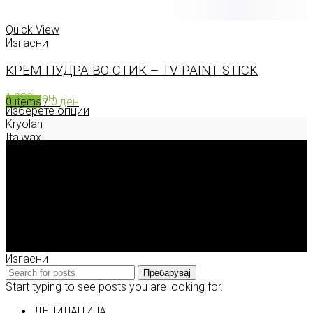
0
items
/
0
ден
Menu
Quick View
Изгасни
КРЕМ ПУДРА ВО СТИК – TV PAINT STICK
1.930
ден
0
items
/
0
ден
Изберете опции
Kryolan
Italwax
Deborah Milano
Enigma Solution Dooel
tel: 00389 72 310 343
e-mail: info@model.mk
2026 © model.mk
Изгасни
Пребарувај
Start typing to see posts you are looking for.
ДЕПИЛАЦИЈА