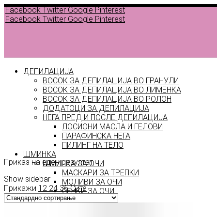
Facebook
Twitter
Google
Pinterest
Facebook
Twitter
Google
Pinterest
ДЕПИЛАЦИЈА
ВОСОК ЗА ДЕПИЛАЦИЈА ВО ГРАНУЛИ
ВОСОК ЗА ДЕПИЛАЦИЈА ВО ЛИМЕНКА
ВОСОК ЗА ДЕПИЛАЦИЈА ВО РОЛОН
ДОДАТОЦИ ЗА ДЕПИЛАЦИЈА
НЕГА ПРЕД И ПОСЛЕ ДЕПИЛАЦИЈА
ЛОСИОНИ МАСЛА И ГЕЛОВИ
Color 0
ПАРАФИНСКА НЕГА
ПИЛИНГ НА ТЕЛО
ШМИНКА
Приказ на еден резултат
ШМИНКА ЗА ОЧИ
МАСКАРИ ЗА ТРЕПКИ
Show sidebar
МОЛИВИ ЗА ОЧИ
Прикажи
12
24
36
Сите
СЕНКИ ЗА ОЧИ
ТУШ ЗА ОЧИ
ПРОИЗВОДИ ЗА ВЕЃИ