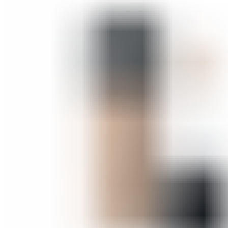
ШМИНКА ЗА УСНИ
КАРМИНИ И СЈАЕВИ ЗА УСНИ
МОЛИВИ ЗА УСНИ
ШМИНКА ЗА ЛИЦЕ
РУМЕНИЛА
ПУДРИ ЗА ЛИЦЕ
КОРЕКТОРИ ЗА ЛИЦЕ
ДОДАТОЦИ ЗА ШМИНКА
БРЕНДОВИ
DEBORAH MILANO
КОЛЕКЦИИ
СЕТОВИ
ITALWAX
KRYOLAN
ОЧИ
УСНИ
ЛИЦЕ И ТЕЛО
WIMPERNWELLE
MAX2
СОВЕТИ
СОВЕТИ ЗА ДЕПИЛАЦИЈА
СОВЕТИ ЗА ШМИНКА
СОВЕТИ ЗА НЕГА НА КОЖА
СОВЕТИ ЗА КОЗМЕТИЧАРИ