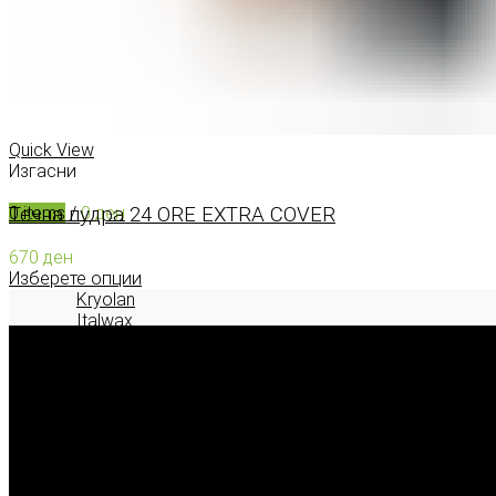
КОНТАКТ
0
items
/
0
ден
Menu
Quick View
Изгасни
Течна пудра 24 ORE EXTRA COVER
0
items
/
0
ден
670
ден
Изберете опции
Kryolan
Italwax
Deborah Milano
2026 © model.mk