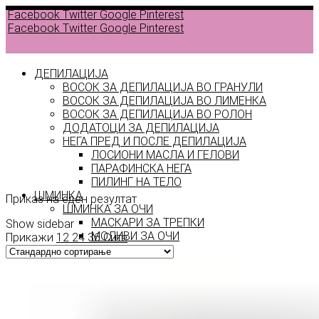
Facebook
Twitter
Google
Pinterest
Facebook
Twitter
Google
Pinterest
ДЕПИЛАЦИЈА
ВОСОК ЗА ДЕПИЛАЦИЈА ВО ГРАНУЛИ
ВОСОК ЗА ДЕПИЛАЦИЈА ВО ЛИМЕНКА
ВОСОК ЗА ДЕПИЛАЦИЈА ВО РОЛОН
ДОДАТОЦИ ЗА ДЕПИЛАЦИЈА
sun
НЕГА ПРЕД И ПОСЛЕ ДЕПИЛАЦИЈА
ЛОСИОНИ МАСЛА И ГЕЛОВИ
kissed
ПАРАФИНСКА НЕГА
ПИЛИНГ НА ТЕЛО
ШМИНКА
Приказ на еден резултат
ШМИНКА ЗА ОЧИ
МАСКАРИ ЗА ТРЕПКИ
Show sidebar
МОЛИВИ ЗА ОЧИ
Прикажи
12
24
36
Сите
СЕНКИ ЗА ОЧИ
ТУШ ЗА ОЧИ
ПРОИЗВОДИ ЗА ВЕЃИ
ШМИНКА ЗА УСНИ
КАРМИНИ И СЈАЕВИ ЗА УСНИ
МОЛИВИ ЗА УСНИ