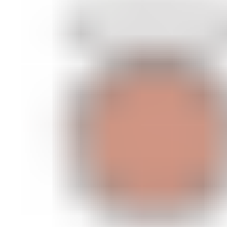
ШМИНКА ЗА ЛИЦЕ
РУМЕНИЛА
ПУДРИ ЗА ЛИЦЕ
КОРЕКТОРИ ЗА ЛИЦЕ
ДОДАТОЦИ ЗА ШМИНКА
БРЕНДОВИ
DEBORAH MILANO
КОЛЕКЦИИ
СЕТОВИ
ITALWAX
KRYOLAN
ОЧИ
УСНИ
ЛИЦЕ И ТЕЛО
WIMPERNWELLE
MAX2
СОВЕТИ
СОВЕТИ ЗА ДЕПИЛАЦИЈА
СОВЕТИ ЗА ШМИНКА
СОВЕТИ ЗА НЕГА НА КОЖА
СОВЕТИ ЗА КОЗМЕТИЧАРИ
КОНТАКТ