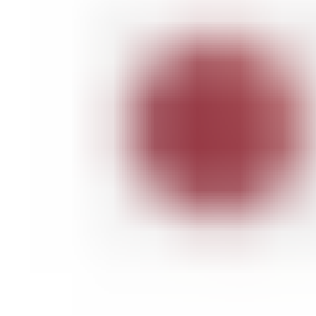
ШМИНКА ЗА ЛИЦЕ
РУМЕНИЛА
ПУДРИ ЗА ЛИЦЕ
КОРЕКТОРИ ЗА ЛИЦЕ
ДОДАТОЦИ ЗА ШМИНКА
БРЕНДОВИ
DEBORAH MILANO
КОЛЕКЦИИ
СЕТОВИ
ITALWAX
KRYOLAN
ОЧИ
УСНИ
ЛИЦЕ И ТЕЛО
WIMPERNWELLE
MAX2
СОВЕТИ
СОВЕТИ ЗА ДЕПИЛАЦИЈА
СОВЕТИ ЗА ШМИНКА
СОВЕТИ ЗА НЕГА НА КОЖА
СОВЕТИ ЗА КОЗМЕТИЧАРИ
КОНТАКТ