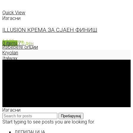
0
items
/
0
ден
Menu
Quick View
Изгасни
ILLUSION КРЕМА ЗА СЈАЕН ФИНИШ
1.190
ден
0
items
/
0
ден
Изберете опции
Kryolan
Italwax
Deborah Milano
Enigma Solution Dooel
tel: 00389 72 310 343
e-mail: info@model.mk
2026 © model.mk
Изгасни
Пребарувај
Start typing to see posts you are looking for.
ДЕПИЛАЦИЈА