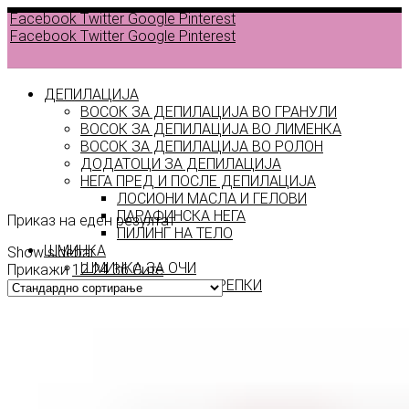
Facebook
Twitter
Google
Pinterest
Facebook
Twitter
Google
Pinterest
ДЕПИЛАЦИЈА
ВОСОК ЗА ДЕПИЛАЦИЈА ВО ГРАНУЛИ
ВОСОК ЗА ДЕПИЛАЦИЈА ВО ЛИМЕНКА
ВОСОК ЗА ДЕПИЛАЦИЈА ВО РОЛОН
ДОДАТОЦИ ЗА ДЕПИЛАЦИЈА
Silk
НЕГА ПРЕД И ПОСЛЕ ДЕПИЛАЦИЈА
ЛОСИОНИ МАСЛА И ГЕЛОВИ
ПАРАФИНСКА НЕГА
Приказ на еден резултат
ПИЛИНГ НА ТЕЛО
ШМИНКА
Show sidebar
ШМИНКА ЗА ОЧИ
Прикажи
12
24
36
Сите
МАСКАРИ ЗА ТРЕПКИ
МОЛИВИ ЗА ОЧИ
СЕНКИ ЗА ОЧИ
ТУШ ЗА ОЧИ
ПРОИЗВОДИ ЗА ВЕЃИ
ШМИНКА ЗА УСНИ
КАРМИНИ И СЈАЕВИ ЗА УСНИ
МОЛИВИ ЗА УСНИ