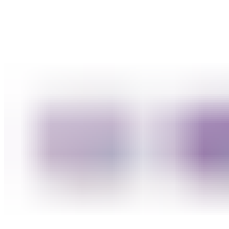
ШМИНКА ЗА УСНИ
КАРМИНИ И СЈАЕВИ ЗА УСНИ
МОЛИВИ ЗА УСНИ
ШМИНКА ЗА ЛИЦЕ
РУМЕНИЛА
ПУДРИ ЗА ЛИЦЕ
КОРЕКТОРИ ЗА ЛИЦЕ
ДОДАТОЦИ ЗА ШМИНКА
БРЕНДОВИ
DEBORAH MILANO
КОЛЕКЦИИ
СЕТОВИ
ITALWAX
KRYOLAN
ОЧИ
УСНИ
ЛИЦЕ И ТЕЛО
WIMPERNWELLE
MAX2
СОВЕТИ
СОВЕТИ ЗА ДЕПИЛАЦИЈА
СОВЕТИ ЗА ШМИНКА
СОВЕТИ ЗА НЕГА НА КОЖА
СОВЕТИ ЗА КОЗМЕТИЧАРИ