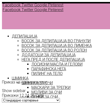
Facebook
Twitter
Google
Pinterest
Facebook
Twitter
Google
Pinterest
ДЕПИЛАЦИЈА
ВОСОК ЗА ДЕПИЛАЦИЈА ВО ГРАНУЛИ
ВОСОК ЗА ДЕПИЛАЦИЈА ВО ЛИМЕНКА
ВОСОК ЗА ДЕПИЛАЦИЈА ВО РОЛОН
ДОДАТОЦИ ЗА ДЕПИЛАЦИЈА
НЕГА ПРЕД И ПОСЛЕ ДЕПИЛАЦИЈА
ЛОСИОНИ МАСЛА И ГЕЛОВИ
Soft
ПАРАФИНСКА НЕГА
ПИЛИНГ НА ТЕЛО
ШМИНКА
Приказ на еден резултат
ШМИНКА ЗА ОЧИ
МАСКАРИ ЗА ТРЕПКИ
Show sidebar
МОЛИВИ ЗА ОЧИ
Прикажи
12
24
36
Сите
СЕНКИ ЗА ОЧИ
ТУШ ЗА ОЧИ
ПРОИЗВОДИ ЗА ВЕЃИ