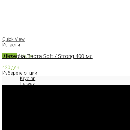
КОНТАКТ
0
items
/
0
ден
Menu
Quick View
Изгасни
Шеќерна Паста Soft / Strong 400 мл
0
items
/
0
ден
420
ден
Изберете опции
Kryolan
Italwax
Deborah Milano
2026 © model.mk