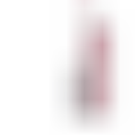
ШМИНКА ЗА ЛИЦЕ
РУМЕНИЛА
ПУДРИ ЗА ЛИЦЕ
КОРЕКТОРИ ЗА ЛИЦЕ
ДОДАТОЦИ ЗА ШМИНКА
БРЕНДОВИ
DEBORAH MILANO
КОЛЕКЦИИ
СЕТОВИ
ITALWAX
KRYOLAN
ОЧИ
УСНИ
ЛИЦЕ И ТЕЛО
WIMPERNWELLE
MAX2
СОВЕТИ
СОВЕТИ ЗА ДЕПИЛАЦИЈА
СОВЕТИ ЗА ШМИНКА
СОВЕТИ ЗА НЕГА НА КОЖА
СОВЕТИ ЗА КОЗМЕТИЧАРИ
КОНТАКТ