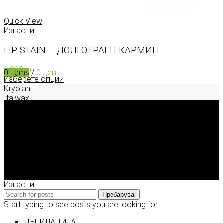
0
items
/
0
ден
Menu
Quick View
Изгасни
LIP STAIN – ДОЛГОТРАЕН КАРМИН
1.320
ден
0
items
/
0
ден
Изберете опции
Kryolan
Italwax
Deborah Milano
Enigma Solution Dooel
tel: 00389 72 310 343
e-mail: info@model.mk
2026 © model.mk
Изгасни
Пребарувај
Start typing to see posts you are looking for.
ДЕПИЛАЦИЈА