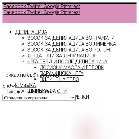
Facebook
Twitter
Google
Pinterest
Facebook
Twitter
Google
Pinterest
ДЕПИЛАЦИЈА
ВОСОК ЗА ДЕПИЛАЦИЈА ВО ГРАНУЛИ
ВОСОК ЗА ДЕПИЛАЦИЈА ВО ЛИМЕНКА
ВОСОК ЗА ДЕПИЛАЦИЈА ВО РОЛОН
ДОДАТОЦИ ЗА ДЕПИЛАЦИЈА
electro
НЕГА ПРЕД И ПОСЛЕ ДЕПИЛАЦИЈА
ЛОСИОНИ МАСЛА И ГЕЛОВИ
ПАРАФИНСКА НЕГА
Приказ на еден резултат
ПИЛИНГ НА ТЕЛО
ШМИНКА
Show sidebar
ШМИНКА ЗА ОЧИ
Прикажи
12
24
36
Сите
МАСКАРИ ЗА ТРЕПКИ
МОЛИВИ ЗА ОЧИ
СЕНКИ ЗА ОЧИ
ТУШ ЗА ОЧИ
ПРОИЗВОДИ ЗА ВЕЃИ
ШМИНКА ЗА УСНИ
КАРМИНИ И СЈАЕВИ ЗА УСНИ
МОЛИВИ ЗА УСНИ