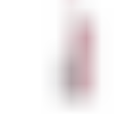
ШМИНКА ЗА ЛИЦЕ
РУМЕНИЛА
ПУДРИ ЗА ЛИЦЕ
КОРЕКТОРИ ЗА ЛИЦЕ
ДОДАТОЦИ ЗА ШМИНКА
БРЕНДОВИ
DEBORAH MILANO
КОЛЕКЦИИ
СЕТОВИ
ITALWAX
KRYOLAN
ОЧИ
УСНИ
ЛИЦЕ И ТЕЛО
WIMPERNWELLE
MAX2
СОВЕТИ
СОВЕТИ ЗА ДЕПИЛАЦИЈА
СОВЕТИ ЗА ШМИНКА
СОВЕТИ ЗА НЕГА НА КОЖА
СОВЕТИ ЗА КОЗМЕТИЧАРИ
КОНТАКТ