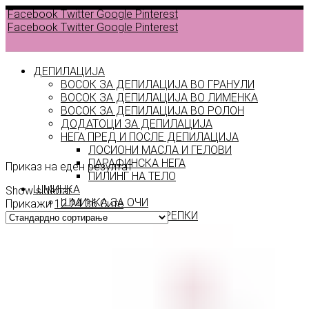
Facebook
Twitter
Google
Pinterest
Facebook
Twitter
Google
Pinterest
ДЕПИЛАЦИЈА
ВОСОК ЗА ДЕПИЛАЦИЈА ВО ГРАНУЛИ
ВОСОК ЗА ДЕПИЛАЦИЈА ВО ЛИМЕНКА
ВОСОК ЗА ДЕПИЛАЦИЈА ВО РОЛОН
ДОДАТОЦИ ЗА ДЕПИЛАЦИЈА
funk
НЕГА ПРЕД И ПОСЛЕ ДЕПИЛАЦИЈА
ЛОСИОНИ МАСЛА И ГЕЛОВИ
ПАРАФИНСКА НЕГА
Приказ на еден резултат
ПИЛИНГ НА ТЕЛО
ШМИНКА
Show sidebar
ШМИНКА ЗА ОЧИ
Прикажи
12
24
36
Сите
МАСКАРИ ЗА ТРЕПКИ
МОЛИВИ ЗА ОЧИ
СЕНКИ ЗА ОЧИ
ТУШ ЗА ОЧИ
ПРОИЗВОДИ ЗА ВЕЃИ
ШМИНКА ЗА УСНИ
КАРМИНИ И СЈАЕВИ ЗА УСНИ
МОЛИВИ ЗА УСНИ