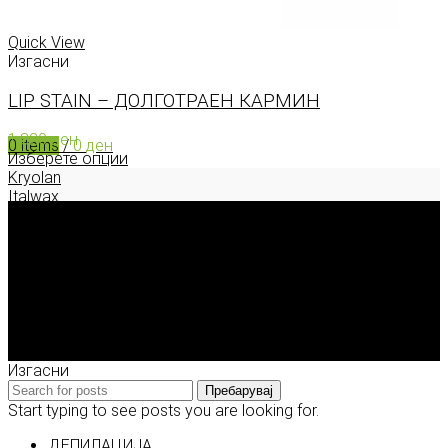
0
items
/
0
ден
Menu
Quick View
Изгасни
LIP STAIN – ДОЛГОТРАЕН КАРМИН
1.320
ден
0
items
/
0
ден
Изберете опции
Kryolan
Italwax
Deborah Milano
Enigma Solution Dooel
tel: 00389 72 310 343
e-mail: info@model.mk
2026 © model.mk
Изгасни
Пребарувај
Start typing to see posts you are looking for.
ДЕПИЛАЦИЈА