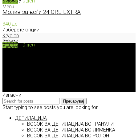
0
items
/
0
ден
Menu
Молив за веѓи 24 ORE EXTRA
340
ден
Изберете опции
Kryolan
Italwax
0
items
/
0
ден
Deborah Milano
Enigma Solution Dooel
tel: 00389 72 310 343
e-mail: info@model.mk
2026 © model.mk
Изгасни
Пребарувај
Start typing to see posts you are looking for.
ДЕПИЛАЦИЈА
ВОСОК ЗА ДЕПИЛАЦИЈА ВО ГРАНУЛИ
ВОСОК ЗА ДЕПИЛАЦИЈА ВО ЛИМЕНКА
ВОСОК ЗА ДЕПИЛАЦИЈА ВО РОЛОН