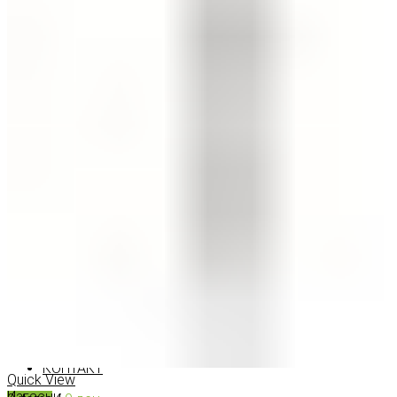
ШМИНКА ЗА ЛИЦЕ
РУМЕНИЛА
ПУДРИ ЗА ЛИЦЕ
КОРЕКТОРИ ЗА ЛИЦЕ
ДОДАТОЦИ ЗА ШМИНКА
БРЕНДОВИ
DEBORAH MILANO
КОЛЕКЦИИ
СЕТОВИ
ITALWAX
KRYOLAN
ОЧИ
УСНИ
ЛИЦЕ И ТЕЛО
WIMPERNWELLE
MAX2
СОВЕТИ
СОВЕТИ ЗА ДЕПИЛАЦИЈА
СОВЕТИ ЗА ШМИНКА
СОВЕТИ ЗА НЕГА НА КОЖА
СОВЕТИ ЗА КОЗМЕТИЧАРИ
КОНТАКТ
Quick View
Изгасни