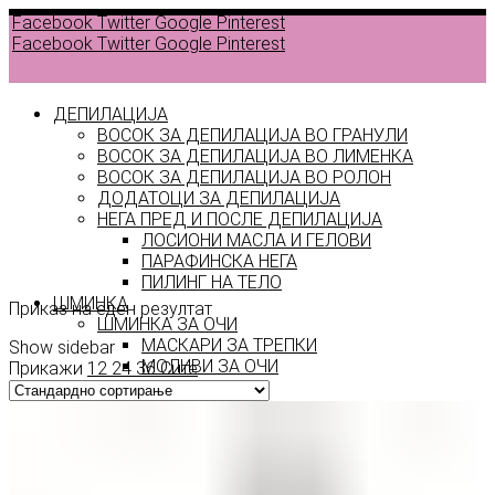
Facebook
Twitter
Google
Pinterest
Facebook
Twitter
Google
Pinterest
ДЕПИЛАЦИЈА
ВОСОК ЗА ДЕПИЛАЦИЈА ВО ГРАНУЛИ
ВОСОК ЗА ДЕПИЛАЦИЈА ВО ЛИМЕНКА
ВОСОК ЗА ДЕПИЛАЦИЈА ВО РОЛОН
ДОДАТОЦИ ЗА ДЕПИЛАЦИЈА
Color
НЕГА ПРЕД И ПОСЛЕ ДЕПИЛАЦИЈА
ЛОСИОНИ МАСЛА И ГЕЛОВИ
02
ПАРАФИНСКА НЕГА
ПИЛИНГ НА ТЕЛО
ШМИНКА
Приказ на еден резултат
ШМИНКА ЗА ОЧИ
МАСКАРИ ЗА ТРЕПКИ
Show sidebar
МОЛИВИ ЗА ОЧИ
Прикажи
12
24
36
Сите
СЕНКИ ЗА ОЧИ
ТУШ ЗА ОЧИ
ПРОИЗВОДИ ЗА ВЕЃИ
ШМИНКА ЗА УСНИ
КАРМИНИ И СЈАЕВИ ЗА УСНИ
МОЛИВИ ЗА УСНИ