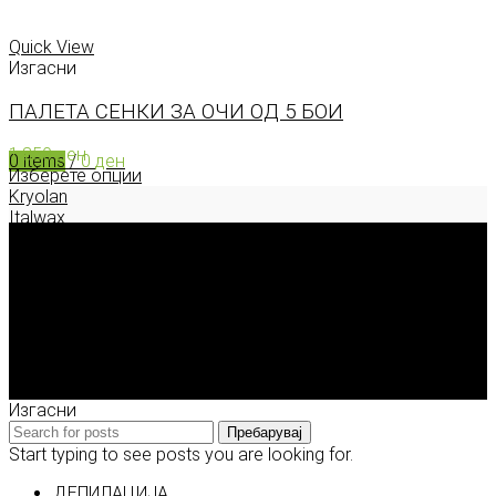
0
items
/
0
ден
Menu
Quick View
Изгасни
ПАЛЕТА СЕНКИ ЗА ОЧИ ОД 5 БОИ
1.850
ден
0
items
/
0
ден
Изберете опции
Kryolan
Italwax
Deborah Milano
Enigma Solution Dooel
tel: 00389 72 310 343
e-mail: info@model.mk
2026 © model.mk
Изгасни
Пребарувај
Start typing to see posts you are looking for.
ДЕПИЛАЦИЈА