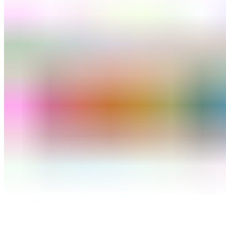
ШМИНКА ЗА ЛИЦЕ
РУМЕНИЛА
ПУДРИ ЗА ЛИЦЕ
КОРЕКТОРИ ЗА ЛИЦЕ
ДОДАТОЦИ ЗА ШМИНКА
БРЕНДОВИ
DEBORAH MILANO
КОЛЕКЦИИ
СЕТОВИ
ITALWAX
KRYOLAN
ОЧИ
УСНИ
ЛИЦЕ И ТЕЛО
WIMPERNWELLE
MAX2
СОВЕТИ
СОВЕТИ ЗА ДЕПИЛАЦИЈА
СОВЕТИ ЗА ШМИНКА
СОВЕТИ ЗА НЕГА НА КОЖА
СОВЕТИ ЗА КОЗМЕТИЧАРИ
КОНТАКТ