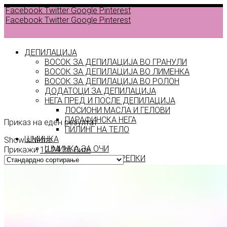
Facebook
Twitter
Google
Pinterest
Facebook
Twitter
Google
Pinterest
ДЕПИЛАЦИЈА
ВОСОК ЗА ДЕПИЛАЦИЈА ВО ГРАНУЛИ
ВОСОК ЗА ДЕПИЛАЦИЈА ВО ЛИМЕНКА
ВОСОК ЗА ДЕПИЛАЦИЈА ВО РОЛОН
ДОДАТОЦИ ЗА ДЕПИЛАЦИЈА
Dubai
НЕГА ПРЕД И ПОСЛЕ ДЕПИЛАЦИЈА
ЛОСИОНИ МАСЛА И ГЕЛОВИ
ПАРАФИНСКА НЕГА
Приказ на еден резултат
ПИЛИНГ НА ТЕЛО
ШМИНКА
Show sidebar
ШМИНКА ЗА ОЧИ
Прикажи
12
24
36
Сите
МАСКАРИ ЗА ТРЕПКИ
МОЛИВИ ЗА ОЧИ
СЕНКИ ЗА ОЧИ
ТУШ ЗА ОЧИ
ПРОИЗВОДИ ЗА ВЕЃИ
ШМИНКА ЗА УСНИ
КАРМИНИ И СЈАЕВИ ЗА УСНИ
МОЛИВИ ЗА УСНИ