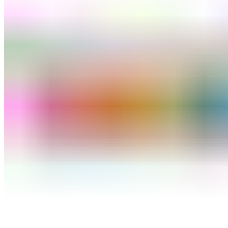
ШМИНКА ЗА ЛИЦЕ
РУМЕНИЛА
ПУДРИ ЗА ЛИЦЕ
КОРЕКТОРИ ЗА ЛИЦЕ
ДОДАТОЦИ ЗА ШМИНКА
БРЕНДОВИ
DEBORAH MILANO
КОЛЕКЦИИ
СЕТОВИ
ITALWAX
KRYOLAN
ОЧИ
УСНИ
ЛИЦЕ И ТЕЛО
WIMPERNWELLE
MAX2
СОВЕТИ
СОВЕТИ ЗА ДЕПИЛАЦИЈА
СОВЕТИ ЗА ШМИНКА
СОВЕТИ ЗА НЕГА НА КОЖА
СОВЕТИ ЗА КОЗМЕТИЧАРИ
КОНТАКТ