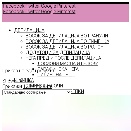
Facebook
Twitter
Google
Pinterest
Facebook
Twitter
Google
Pinterest
ДЕПИЛАЦИЈА
ВОСОК ЗА ДЕПИЛАЦИЈА ВО ГРАНУЛИ
ВОСОК ЗА ДЕПИЛАЦИЈА ВО ЛИМЕНКА
ВОСОК ЗА ДЕПИЛАЦИЈА ВО РОЛОН
ДОДАТОЦИ ЗА ДЕПИЛАЦИЈА
jeddah
НЕГА ПРЕД И ПОСЛЕ ДЕПИЛАЦИЈА
ЛОСИОНИ МАСЛА И ГЕЛОВИ
ПАРАФИНСКА НЕГА
Приказ на еден резултат
ПИЛИНГ НА ТЕЛО
ШМИНКА
Show sidebar
ШМИНКА ЗА ОЧИ
Прикажи
12
24
36
Сите
МАСКАРИ ЗА ТРЕПКИ
МОЛИВИ ЗА ОЧИ
СЕНКИ ЗА ОЧИ
ТУШ ЗА ОЧИ
ПРОИЗВОДИ ЗА ВЕЃИ
ШМИНКА ЗА УСНИ
КАРМИНИ И СЈАЕВИ ЗА УСНИ
МОЛИВИ ЗА УСНИ