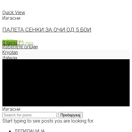
0
items
/
0
ден
Menu
Quick View
Изгасни
ПАЛЕТА СЕНКИ ЗА ОЧИ ОД 5 БОИ
1.850
ден
0
items
/
0
ден
Изберете опции
Kryolan
Italwax
Deborah Milano
Enigma Solution Dooel
tel: 00389 72 310 343
e-mail: info@model.mk
2026 © model.mk
Изгасни
Пребарувај
Start typing to see posts you are looking for.
ДЕПИЛАЦИЈА