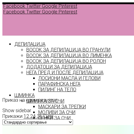
Facebook
Twitter
Google
Pinterest
Facebook
Twitter
Google
Pinterest
ДЕПИЛАЦИЈА
ВОСОК ЗА ДЕПИЛАЦИЈА ВО ГРАНУЛИ
ВОСОК ЗА ДЕПИЛАЦИЈА ВО ЛИМЕНКА
ВОСОК ЗА ДЕПИЛАЦИЈА ВО РОЛОН
ДОДАТОЦИ ЗА ДЕПИЛАЦИЈА
НЕГА ПРЕД И ПОСЛЕ ДЕПИЛАЦИЈА
ЛОСИОНИ МАСЛА И ГЕЛОВИ
Paris
ПАРАФИНСКА НЕГА
ПИЛИНГ НА ТЕЛО
ШМИНКА
Приказ на еден резултат
ШМИНКА ЗА ОЧИ
МАСКАРИ ЗА ТРЕПКИ
Show sidebar
МОЛИВИ ЗА ОЧИ
Прикажи
12
24
36
Сите
СЕНКИ ЗА ОЧИ
ТУШ ЗА ОЧИ
ПРОИЗВОДИ ЗА ВЕЃИ