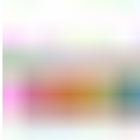
ШМИНКА ЗА УСНИ
КАРМИНИ И СЈАЕВИ ЗА УСНИ
МОЛИВИ ЗА УСНИ
ШМИНКА ЗА ЛИЦЕ
РУМЕНИЛА
ПУДРИ ЗА ЛИЦЕ
КОРЕКТОРИ ЗА ЛИЦЕ
ДОДАТОЦИ ЗА ШМИНКА
БРЕНДОВИ
DEBORAH MILANO
КОЛЕКЦИИ
СЕТОВИ
ITALWAX
KRYOLAN
ОЧИ
УСНИ
ЛИЦЕ И ТЕЛО
WIMPERNWELLE
MAX2
СОВЕТИ
СОВЕТИ ЗА ДЕПИЛАЦИЈА
СОВЕТИ ЗА ШМИНКА
СОВЕТИ ЗА НЕГА НА КОЖА
СОВЕТИ ЗА КОЗМЕТИЧАРИ