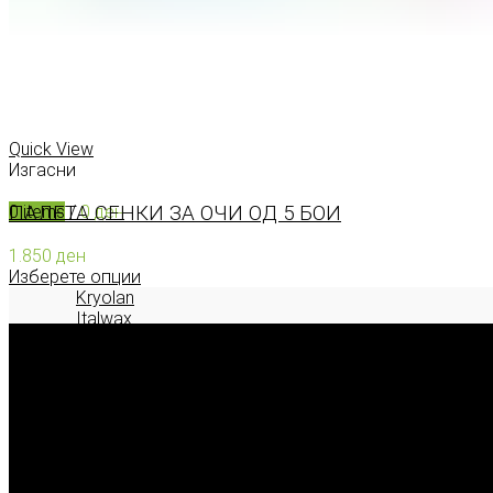
КОНТАКТ
0
items
/
0
ден
Menu
Quick View
Изгасни
ПАЛЕТА СЕНКИ ЗА ОЧИ ОД 5 БОИ
0
items
/
0
ден
1.850
ден
Изберете опции
Kryolan
Italwax
Deborah Milano
2026 © model.mk