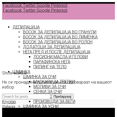
Facebook
Twitter
Google
Pinterest
Facebook
Twitter
Google
Pinterest
ДЕПИЛАЦИЈА
ВОСОК ЗА ДЕПИЛАЦИЈА ВО ГРАНУЛИ
ВОСОК ЗА ДЕПИЛАЦИЈА ВО ЛИМЕНКА
Back to
ВОСОК ЗА ДЕПИЛАЦИЈА ВО РОЛОН
products
ДОДАТОЦИ ЗА ДЕПИЛАЦИЈА
НЕГА ПРЕД И ПОСЛЕ ДЕПИЛАЦИЈА
ЛОСИОНИ МАСЛА И ГЕЛОВИ
Ari
ПАРАФИНСКА НЕГА
ПИЛИНГ НА ТЕЛО
ШМИНКА
Show sidebar
ШМИНКА ЗА ОЧИ
МАСКАРИ ЗА ТРЕПКИ
Не се пронајдени производи кои одговараат на вашиот
МОЛИВИ ЗА ОЧИ
избор.
СЕНКИ ЗА ОЧИ
ТУШ ЗА ОЧИ
Пребарувај
ПРОИЗВОДИ ЗА ВЕЃИ
Kryolan
ШМИНКА ЗА УСНИ
Italwax
КАРМИНИ И СЈАЕВИ ЗА УСНИ
Deborah Milano
МОЛИВИ ЗА УСНИ