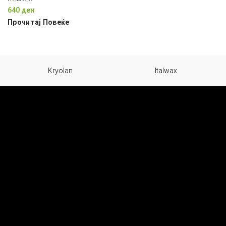
640
ден
Прочитај Повеќе
Kryolan
Italwax