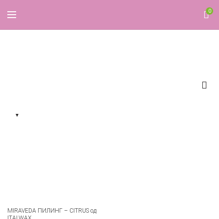
0
citrus
▼
MIRAVEDA ПИЛИНГ – CITRUS од
ITALWAX