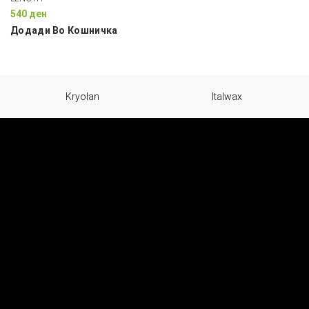
540
ден
Додади Во Кошничка
Kryolan
Italwax