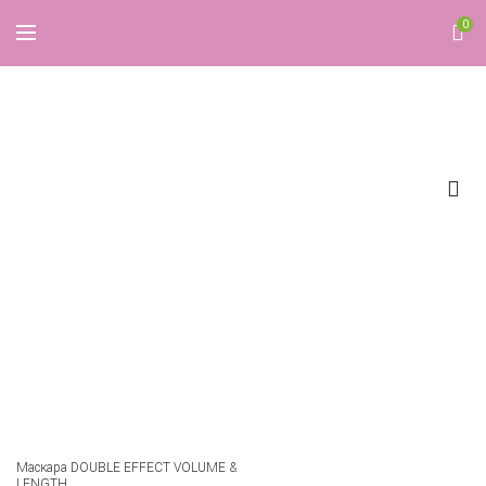
0
Effect
Маскара DOUBLE EFFECT VOLUME &
LENGTH