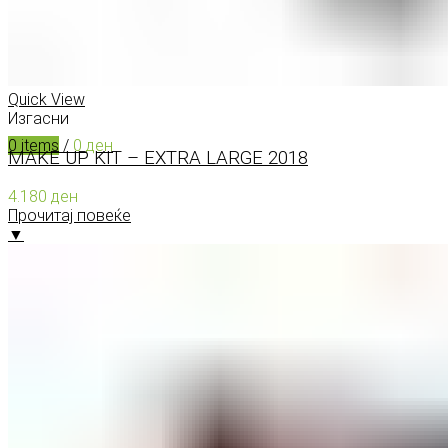
0
items
/
0
ден
Menu
Quick View
Изгасни
0
items
/
0
ден
MAKE UP KIT – EXTRA LARGE 2018
4.180
ден
Прочитај повеќе
▼