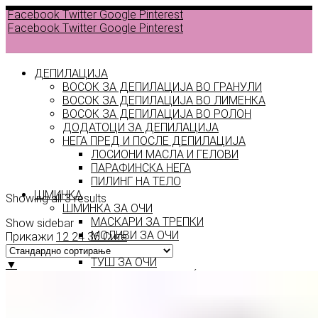
Facebook
Twitter
Google
Pinterest
Facebook
Twitter
Google
Pinterest
ДЕПИЛАЦИЈА
ВОСОК ЗА ДЕПИЛАЦИЈА ВО ГРАНУЛИ
ВОСОК ЗА ДЕПИЛАЦИЈА ВО ЛИМЕНКА
Back to
ВОСОК ЗА ДЕПИЛАЦИЈА ВО РОЛОН
products
ДОДАТОЦИ ЗА ДЕПИЛАЦИЈА
НЕГА ПРЕД И ПОСЛЕ ДЕПИЛАЦИЈА
ЛОСИОНИ МАСЛА И ГЕЛОВИ
large
ПАРАФИНСКА НЕГА
ПИЛИНГ НА ТЕЛО
ШМИНКА
Showing all 3 results
ШМИНКА ЗА ОЧИ
МАСКАРИ ЗА ТРЕПКИ
Show sidebar
МОЛИВИ ЗА ОЧИ
Прикажи
12
24
36
Сите
СЕНКИ ЗА ОЧИ
ТУШ ЗА ОЧИ
▼
ПРОИЗВОДИ ЗА ВЕЃИ
ШМИНКА ЗА УСНИ
КАРМИНИ И СЈАЕВИ ЗА УСНИ
МОЛИВИ ЗА УСНИ