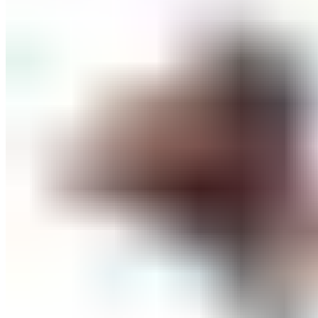
ШМИНКА ЗА ЛИЦЕ
РУМЕНИЛА
ПУДРИ ЗА ЛИЦЕ
КОРЕКТОРИ ЗА ЛИЦЕ
ДОДАТОЦИ ЗА ШМИНКА
БРЕНДОВИ
DEBORAH MILANO
КОЛЕКЦИИ
СЕТОВИ
ITALWAX
KRYOLAN
ОЧИ
УСНИ
ЛИЦЕ И ТЕЛО
WIMPERNWELLE
MAX2
СОВЕТИ
СОВЕТИ ЗА ДЕПИЛАЦИЈА
СОВЕТИ ЗА ШМИНКА
СОВЕТИ ЗА НЕГА НА КОЖА
СОВЕТИ ЗА КОЗМЕТИЧАРИ
КОНТАКТ