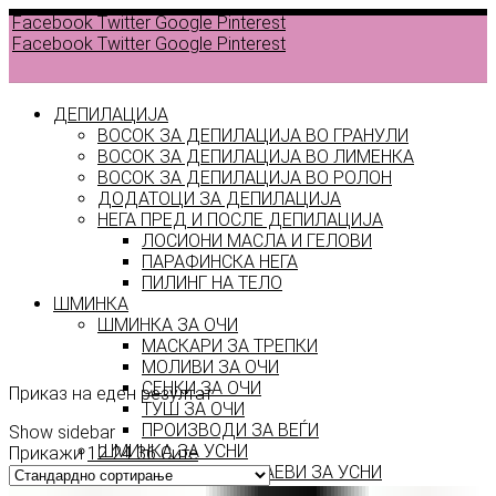
Facebook
Twitter
Google
Pinterest
Facebook
Twitter
Google
Pinterest
ДЕПИЛАЦИЈА
ВОСОК ЗА ДЕПИЛАЦИЈА ВО ГРАНУЛИ
ВОСОК ЗА ДЕПИЛАЦИЈА ВО ЛИМЕНКА
Back to
ВОСОК ЗА ДЕПИЛАЦИЈА ВО РОЛОН
products
ДОДАТОЦИ ЗА ДЕПИЛАЦИЈА
НЕГА ПРЕД И ПОСЛЕ ДЕПИЛАЦИЈА
ЛОСИОНИ МАСЛА И ГЕЛОВИ
LOVE
ПАРАФИНСКА НЕГА
ПИЛИНГ НА ТЕЛО
MY
ШМИНКА
ШМИНКА ЗА ОЧИ
LASHES
МАСКАРИ ЗА ТРЕПКИ
МОЛИВИ ЗА ОЧИ
СЕНКИ ЗА ОЧИ
Приказ на еден резултат
ТУШ ЗА ОЧИ
ПРОИЗВОДИ ЗА ВЕЃИ
Show sidebar
ШМИНКА ЗА УСНИ
Прикажи
12
24
36
Сите
КАРМИНИ И СЈАЕВИ ЗА УСНИ
МОЛИВИ ЗА УСНИ