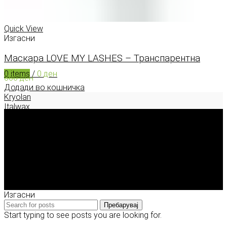
0
items
/
0
ден
Menu
Quick View
Изгасни
Маскара LOVE MY LASHES – Транспарентна
0
items
/
0
ден
360
ден
Додади во кошничка
Kryolan
Italwax
Deborah Milano
Enigma Solution Dooel
tel: 00389 72 310 343
e-mail: info@model.mk
2026 © model.mk
Изгасни
Пребарувај
Start typing to see posts you are looking for.