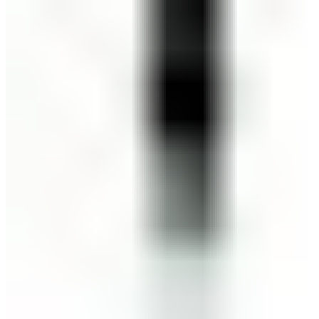
ШМИНКА ЗА ЛИЦЕ
РУМЕНИЛА
ПУДРИ ЗА ЛИЦЕ
КОРЕКТОРИ ЗА ЛИЦЕ
ДОДАТОЦИ ЗА ШМИНКА
БРЕНДОВИ
DEBORAH MILANO
КОЛЕКЦИИ
СЕТОВИ
ITALWAX
KRYOLAN
ОЧИ
УСНИ
ЛИЦЕ И ТЕЛО
WIMPERNWELLE
MAX2
СОВЕТИ
СОВЕТИ ЗА ДЕПИЛАЦИЈА
СОВЕТИ ЗА ШМИНКА
СОВЕТИ ЗА НЕГА НА КОЖА
СОВЕТИ ЗА КОЗМЕТИЧАРИ
КОНТАКТ