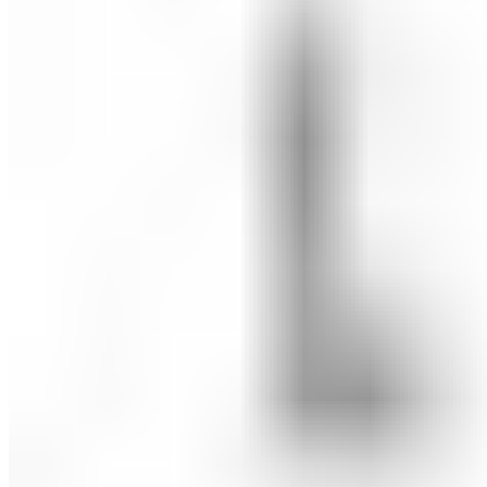
ШМИНКА ЗА ЛИЦЕ
РУМЕНИЛА
ПУДРИ ЗА ЛИЦЕ
КОРЕКТОРИ ЗА ЛИЦЕ
ДОДАТОЦИ ЗА ШМИНКА
БРЕНДОВИ
DEBORAH MILANO
КОЛЕКЦИИ
СЕТОВИ
ITALWAX
KRYOLAN
ОЧИ
УСНИ
ЛИЦЕ И ТЕЛО
WIMPERNWELLE
MAX2
СОВЕТИ
СОВЕТИ ЗА ДЕПИЛАЦИЈА
СОВЕТИ ЗА ШМИНКА
СОВЕТИ ЗА НЕГА НА КОЖА
СОВЕТИ ЗА КОЗМЕТИЧАРИ
КОНТАКТ