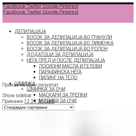
Facebook
Twitter
Google
Pinterest
Facebook
Twitter
Google
Pinterest
ДЕПИЛАЦИЈА
ВОСОК ЗА ДЕПИЛАЦИЈА ВО ГРАНУЛИ
ВОСОК ЗА ДЕПИЛАЦИЈА ВО ЛИМЕНКА
Back to
ВОСОК ЗА ДЕПИЛАЦИЈА ВО РОЛОН
products
ДОДАТОЦИ ЗА ДЕПИЛАЦИЈА
НЕГА ПРЕД И ПОСЛЕ ДЕПИЛАЦИЈА
ЛОСИОНИ МАСЛА И ГЕЛОВИ
пенкало
ПАРАФИНСКА НЕГА
ПИЛИНГ НА ТЕЛО
ШМИНКА
Приказ на еден резултат
ШМИНКА ЗА ОЧИ
МАСКАРИ ЗА ТРЕПКИ
Show sidebar
МОЛИВИ ЗА ОЧИ
Прикажи
12
24
36
Сите
СЕНКИ ЗА ОЧИ
ТУШ ЗА ОЧИ
ПРОИЗВОДИ ЗА ВЕЃИ
ШМИНКА ЗА УСНИ
КАРМИНИ И СЈАЕВИ ЗА УСНИ
МОЛИВИ ЗА УСНИ