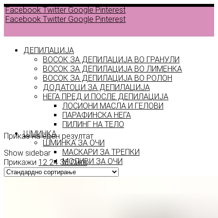
Facebook
Twitter
Google
Pinterest
Facebook
Twitter
Google
Pinterest
ДЕПИЛАЦИЈА
ВОСОК ЗА ДЕПИЛАЦИЈА ВО ГРАНУЛИ
ВОСОК ЗА ДЕПИЛАЦИЈА ВО ЛИМЕНКА
Back to
ВОСОК ЗА ДЕПИЛАЦИЈА ВО РОЛОН
products
ДОДАТОЦИ ЗА ДЕПИЛАЦИЈА
НЕГА ПРЕД И ПОСЛЕ ДЕПИЛАЦИЈА
ЛОСИОНИ МАСЛА И ГЕЛОВИ
precious
ПАРАФИНСКА НЕГА
ПИЛИНГ НА ТЕЛО
ШМИНКА
Приказ на еден резултат
ШМИНКА ЗА ОЧИ
МАСКАРИ ЗА ТРЕПКИ
Show sidebar
МОЛИВИ ЗА ОЧИ
Прикажи
12
24
36
Сите
СЕНКИ ЗА ОЧИ
ТУШ ЗА ОЧИ
ПРОИЗВОДИ ЗА ВЕЃИ
ШМИНКА ЗА УСНИ
КАРМИНИ И СЈАЕВИ ЗА УСНИ
МОЛИВИ ЗА УСНИ