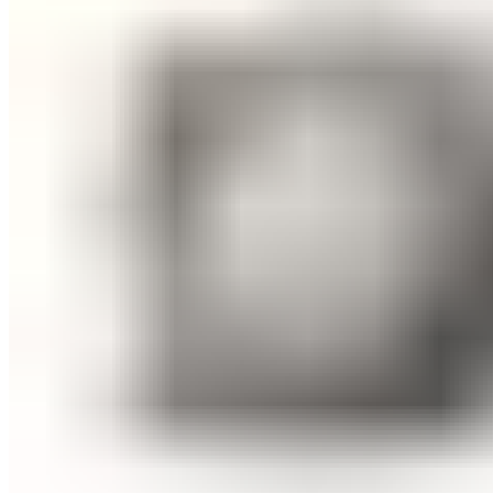
ШМИНКА ЗА ЛИЦЕ
РУМЕНИЛА
ПУДРИ ЗА ЛИЦЕ
КОРЕКТОРИ ЗА ЛИЦЕ
ДОДАТОЦИ ЗА ШМИНКА
БРЕНДОВИ
DEBORAH MILANO
КОЛЕКЦИИ
СЕТОВИ
ITALWAX
KRYOLAN
ОЧИ
УСНИ
ЛИЦЕ И ТЕЛО
WIMPERNWELLE
MAX2
СОВЕТИ
СОВЕТИ ЗА ДЕПИЛАЦИЈА
СОВЕТИ ЗА ШМИНКА
СОВЕТИ ЗА НЕГА НА КОЖА
СОВЕТИ ЗА КОЗМЕТИЧАРИ
КОНТАКТ