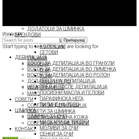
ШМИНКА ЗА ЛИЦЕ
РУМЕНИЛА
За Model.mk
ПУДРИ ЗА ЛИЦЕ
Контакт
КОРЕКТОРИ ЗА ЛИЦЕ
Достава, плаќање и враќање
ДОДАТОЦИ ЗА ШМИНКА
Изгасни
БРЕНДОВИ
DEBORAH MILANO
Пребарувај
Start typing to see posts you are looking for.
КОЛЕКЦИИ
СЕТОВИ
ДЕПИЛАЦИЈА
ITALWAX
ВОСОК ЗА ДЕПИЛАЦИЈА ВО ГРАНУЛИ
KRYOLAN
ВОСОК ЗА ДЕПИЛАЦИЈА ВО ЛИМЕНКА
ОЧИ
ВОСОК ЗА ДЕПИЛАЦИЈА ВО РОЛОН
УСНИ
ДОДАТОЦИ ЗА ДЕПИЛАЦИЈА
ЛИЦЕ И ТЕЛО
НЕГА ПРЕД И ПОСЛЕ ДЕПИЛАЦИЈА
WIMPERNWELLE
ЛОСИОНИ МАСЛА И ГЕЛОВИ
MAX2
ПАРАФИНСКА НЕГА
СОВЕТИ
ПИЛИНГ НА ТЕЛО
СОВЕТИ ЗА ДЕПИЛАЦИЈА
ШМИНКА
СОВЕТИ ЗА ШМИНКА
ШМИНКА ЗА ОЧИ
СОВЕТИ ЗА НЕГА НА КОЖА
МАСКАРИ ЗА ТРЕПКИ
СОВЕТИ ЗА КОЗМЕТИЧАРИ
МОЛИВИ ЗА ОЧИ
КОНТАКТ
СЕНКИ ЗА ОЧИ