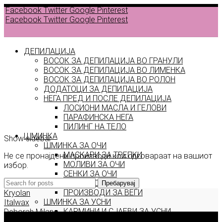
Facebook
Twitter
Google
Pinterest
Facebook
Twitter
Google
Pinterest
ДЕПИЛАЦИЈА
ВОСОК ЗА ДЕПИЛАЦИЈА ВО ГРАНУЛИ
ВОСОК ЗА ДЕПИЛАЦИЈА ВО ЛИМЕНКА
Back to
ВОСОК ЗА ДЕПИЛАЦИЈА ВО РОЛОН
products
ДОДАТОЦИ ЗА ДЕПИЛАЦИЈА
НЕГА ПРЕД И ПОСЛЕ ДЕПИЛАЦИЈА
ЛОСИОНИ МАСЛА И ГЕЛОВИ
private
ПАРАФИНСКА НЕГА
ПИЛИНГ НА ТЕЛО
ШМИНКА
Show sidebar
ШМИНКА ЗА ОЧИ
МАСКАРИ ЗА ТРЕПКИ
Не се пронајдени производи кои одговараат на вашиот
МОЛИВИ ЗА ОЧИ
избор.
СЕНКИ ЗА ОЧИ
ТУШ ЗА ОЧИ
Пребарувај
ПРОИЗВОДИ ЗА ВЕЃИ
Kryolan
ШМИНКА ЗА УСНИ
Italwax
КАРМИНИ И СЈАЕВИ ЗА УСНИ
Deborah Milano
Корисни информации
МОЛИВИ ЗА УСНИ