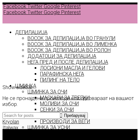
Facebook
Twitter
Google
Pinterest
Facebook
Twitter
Google
Pinterest
ДЕПИЛАЦИЈА
ВОСОК ЗА ДЕПИЛАЦИЈА ВО ГРАНУЛИ
ВОСОК ЗА ДЕПИЛАЦИЈА ВО ЛИМЕНКА
Back to
ВОСОК ЗА ДЕПИЛАЦИЈА ВО РОЛОН
products
ДОДАТОЦИ ЗА ДЕПИЛАЦИЈА
НЕГА ПРЕД И ПОСЛЕ ДЕПИЛАЦИЈА
ЛОСИОНИ МАСЛА И ГЕЛОВИ
Promise
ПАРАФИНСКА НЕГА
ПИЛИНГ НА ТЕЛО
ШМИНКА
Show sidebar
ШМИНКА ЗА ОЧИ
МАСКАРИ ЗА ТРЕПКИ
Не се пронајдени производи кои одговараат на вашиот
МОЛИВИ ЗА ОЧИ
избор.
СЕНКИ ЗА ОЧИ
ТУШ ЗА ОЧИ
Пребарувај
ПРОИЗВОДИ ЗА ВЕЃИ
Kryolan
ШМИНКА ЗА УСНИ
Italwax
КАРМИНИ И СЈАЕВИ ЗА УСНИ
Deborah Milano
МОЛИВИ ЗА УСНИ