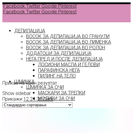
Facebook
Twitter
Google
Pinterest
Facebook
Twitter
Google
Pinterest
ДЕПИЛАЦИЈА
ВОСОК ЗА ДЕПИЛАЦИЈА ВО ГРАНУЛИ
ВОСОК ЗА ДЕПИЛАЦИЈА ВО ЛИМЕНКА
Back to
ВОСОК ЗА ДЕПИЛАЦИЈА ВО РОЛОН
products
ДОДАТОЦИ ЗА ДЕПИЛАЦИЈА
НЕГА ПРЕД И ПОСЛЕ ДЕПИЛАЦИЈА
ЛОСИОНИ МАСЛА И ГЕЛОВИ
прстени
ПАРАФИНСКА НЕГА
ПИЛИНГ НА ТЕЛО
ШМИНКА
Приказ на еден резултат
ШМИНКА ЗА ОЧИ
МАСКАРИ ЗА ТРЕПКИ
Show sidebar
МОЛИВИ ЗА ОЧИ
Прикажи
12
24
36
Сите
СЕНКИ ЗА ОЧИ
ТУШ ЗА ОЧИ
ПРОИЗВОДИ ЗА ВЕЃИ
ШМИНКА ЗА УСНИ
КАРМИНИ И СЈАЕВИ ЗА УСНИ
МОЛИВИ ЗА УСНИ