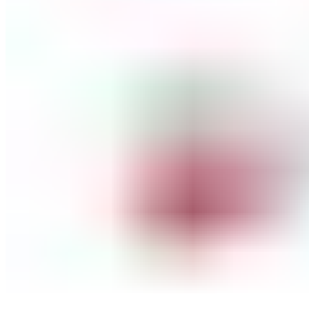
ШМИНКА ЗА ЛИЦЕ
РУМЕНИЛА
ПУДРИ ЗА ЛИЦЕ
КОРЕКТОРИ ЗА ЛИЦЕ
ДОДАТОЦИ ЗА ШМИНКА
БРЕНДОВИ
DEBORAH MILANO
КОЛЕКЦИИ
СЕТОВИ
ITALWAX
KRYOLAN
ОЧИ
УСНИ
ЛИЦЕ И ТЕЛО
WIMPERNWELLE
MAX2
СОВЕТИ
СОВЕТИ ЗА ДЕПИЛАЦИЈА
СОВЕТИ ЗА ШМИНКА
СОВЕТИ ЗА НЕГА НА КОЖА
СОВЕТИ ЗА КОЗМЕТИЧАРИ
КОНТАКТ