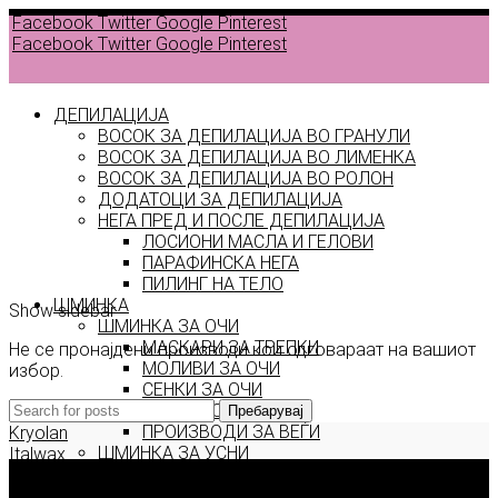
Facebook
Twitter
Google
Pinterest
Facebook
Twitter
Google
Pinterest
ДЕПИЛАЦИЈА
ВОСОК ЗА ДЕПИЛАЦИЈА ВО ГРАНУЛИ
ВОСОК ЗА ДЕПИЛАЦИЈА ВО ЛИМЕНКА
Back to
ВОСОК ЗА ДЕПИЛАЦИЈА ВО РОЛОН
products
ДОДАТОЦИ ЗА ДЕПИЛАЦИЈА
НЕГА ПРЕД И ПОСЛЕ ДЕПИЛАЦИЈА
ЛОСИОНИ МАСЛА И ГЕЛОВИ
Spirit
ПАРАФИНСКА НЕГА
ПИЛИНГ НА ТЕЛО
ШМИНКА
Show sidebar
ШМИНКА ЗА ОЧИ
МАСКАРИ ЗА ТРЕПКИ
Не се пронајдени производи кои одговараат на вашиот
МОЛИВИ ЗА ОЧИ
избор.
СЕНКИ ЗА ОЧИ
ТУШ ЗА ОЧИ
Пребарувај
ПРОИЗВОДИ ЗА ВЕЃИ
Kryolan
ШМИНКА ЗА УСНИ
Italwax
КАРМИНИ И СЈАЕВИ ЗА УСНИ
Deborah Milano
МОЛИВИ ЗА УСНИ