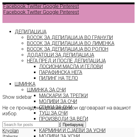
Facebook
Twitter
Google
Pinterest
Facebook
Twitter
Google
Pinterest
ДЕПИЛАЦИЈА
ВОСОК ЗА ДЕПИЛАЦИЈА ВО ГРАНУЛИ
ВОСОК ЗА ДЕПИЛАЦИЈА ВО ЛИМЕНКА
Back to
ВОСОК ЗА ДЕПИЛАЦИЈА ВО РОЛОН
products
ДОДАТОЦИ ЗА ДЕПИЛАЦИЈА
НЕГА ПРЕД И ПОСЛЕ ДЕПИЛАЦИЈА
ЛОСИОНИ МАСЛА И ГЕЛОВИ
sweet
ПАРАФИНСКА НЕГА
ПИЛИНГ НА ТЕЛО
girl
ШМИНКА
ШМИНКА ЗА ОЧИ
МАСКАРИ ЗА ТРЕПКИ
Show sidebar
МОЛИВИ ЗА ОЧИ
СЕНКИ ЗА ОЧИ
Не се пронајдени производи кои одговараат на вашиот
ТУШ ЗА ОЧИ
избор.
ПРОИЗВОДИ ЗА ВЕЃИ
ШМИНКА ЗА УСНИ
Пребарувај
КАРМИНИ И СЈАЕВИ ЗА УСНИ
Kryolan
МОЛИВИ ЗА УСНИ
Italwax