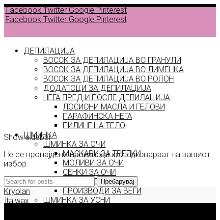
Facebook
Twitter
Google
Pinterest
Facebook
Twitter
Google
Pinterest
ДЕПИЛАЦИЈА
ВОСОК ЗА ДЕПИЛАЦИЈА ВО ГРАНУЛИ
ВОСОК ЗА ДЕПИЛАЦИЈА ВО ЛИМЕНКА
Back to
ВОСОК ЗА ДЕПИЛАЦИЈА ВО РОЛОН
products
ДОДАТОЦИ ЗА ДЕПИЛАЦИЈА
НЕГА ПРЕД И ПОСЛЕ ДЕПИЛАЦИЈА
ЛОСИОНИ МАСЛА И ГЕЛОВИ
victory
ПАРАФИНСКА НЕГА
ПИЛИНГ НА ТЕЛО
ШМИНКА
Show sidebar
ШМИНКА ЗА ОЧИ
МАСКАРИ ЗА ТРЕПКИ
Не се пронајдени производи кои одговараат на вашиот
МОЛИВИ ЗА ОЧИ
избор.
СЕНКИ ЗА ОЧИ
ТУШ ЗА ОЧИ
Пребарувај
ПРОИЗВОДИ ЗА ВЕЃИ
Kryolan
ШМИНКА ЗА УСНИ
Italwax
КАРМИНИ И СЈАЕВИ ЗА УСНИ
Deborah Milano
МОЛИВИ ЗА УСНИ