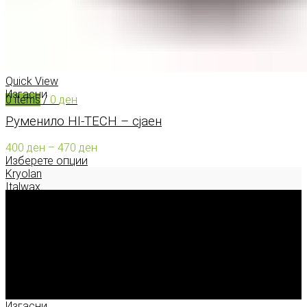
0
items
/
0
ден
Menu
Quick View
Изгасни
0
items
/
0
ден
Руменило HI-TECH – сјаен
Price
400
ден
–
470
ден
range:
Изберете опции
400 ден
Kryolan
through
Italwax
470 ден
Deborah Milano
Enigma Solution Dooel
tel: 00389 72 310 343
e-mail: info@model.mk
2026 © model.mk
Изгасни