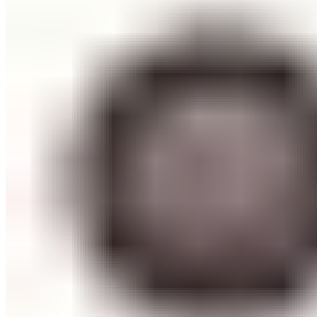
ШМИНКА ЗА ЛИЦЕ
РУМЕНИЛА
ПУДРИ ЗА ЛИЦЕ
КОРЕКТОРИ ЗА ЛИЦЕ
ДОДАТОЦИ ЗА ШМИНКА
БРЕНДОВИ
DEBORAH MILANO
КОЛЕКЦИИ
СЕТОВИ
ITALWAX
KRYOLAN
ОЧИ
УСНИ
ЛИЦЕ И ТЕЛО
WIMPERNWELLE
MAX2
СОВЕТИ
СОВЕТИ ЗА ДЕПИЛАЦИЈА
СОВЕТИ ЗА ШМИНКА
СОВЕТИ ЗА НЕГА НА КОЖА
СОВЕТИ ЗА КОЗМЕТИЧАРИ
КОНТАКТ