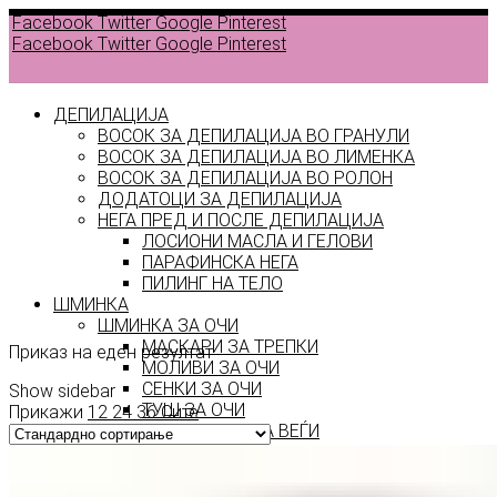
Facebook
Twitter
Google
Pinterest
Facebook
Twitter
Google
Pinterest
ДЕПИЛАЦИЈА
ВОСОК ЗА ДЕПИЛАЦИЈА ВО ГРАНУЛИ
ВОСОК ЗА ДЕПИЛАЦИЈА ВО ЛИМЕНКА
ВОСОК ЗА ДЕПИЛАЦИЈА ВО РОЛОН
ДОДАТОЦИ ЗА ДЕПИЛАЦИЈА
HI-
НЕГА ПРЕД И ПОСЛЕ ДЕПИЛАЦИЈА
ЛОСИОНИ МАСЛА И ГЕЛОВИ
TECH
ПАРАФИНСКА НЕГА
ПИЛИНГ НА ТЕЛО
46
ШМИНКА
ШМИНКА ЗА ОЧИ
МАСКАРИ ЗА ТРЕПКИ
Приказ на еден резултат
МОЛИВИ ЗА ОЧИ
СЕНКИ ЗА ОЧИ
Show sidebar
ТУШ ЗА ОЧИ
Прикажи
12
24
36
Сите
ПРОИЗВОДИ ЗА ВЕЃИ
ШМИНКА ЗА УСНИ
КАРМИНИ И СЈАЕВИ ЗА УСНИ
МОЛИВИ ЗА УСНИ