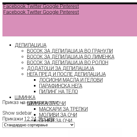
Facebook
Twitter
Google
Pinterest
Facebook
Twitter
Google
Pinterest
ДЕПИЛАЦИЈА
ВОСОК ЗА ДЕПИЛАЦИЈА ВО ГРАНУЛИ
ВОСОК ЗА ДЕПИЛАЦИЈА ВО ЛИМЕНКА
ВОСОК ЗА ДЕПИЛАЦИЈА ВО РОЛОН
ДОДАТОЦИ ЗА ДЕПИЛАЦИЈА
НЕГА ПРЕД И ПОСЛЕ ДЕПИЛАЦИЈА
ЛОСИОНИ МАСЛА И ГЕЛОВИ
Gold
ПАРАФИНСКА НЕГА
ПИЛИНГ НА ТЕЛО
ШМИНКА
Приказ на еден резултат
ШМИНКА ЗА ОЧИ
МАСКАРИ ЗА ТРЕПКИ
Show sidebar
МОЛИВИ ЗА ОЧИ
Прикажи
12
24
36
Сите
СЕНКИ ЗА ОЧИ
ТУШ ЗА ОЧИ
ПРОИЗВОДИ ЗА ВЕЃИ