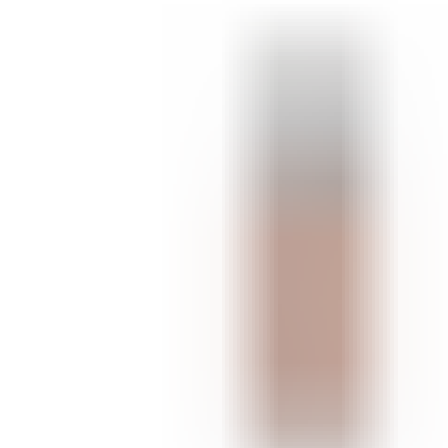
ШМИНКА ЗА УСНИ
КАРМИНИ И СЈАЕВИ ЗА УСНИ
МОЛИВИ ЗА УСНИ
ШМИНКА ЗА ЛИЦЕ
РУМЕНИЛА
ПУДРИ ЗА ЛИЦЕ
КОРЕКТОРИ ЗА ЛИЦЕ
ДОДАТОЦИ ЗА ШМИНКА
БРЕНДОВИ
DEBORAH MILANO
КОЛЕКЦИИ
СЕТОВИ
ITALWAX
KRYOLAN
ОЧИ
УСНИ
ЛИЦЕ И ТЕЛО
WIMPERNWELLE
MAX2
СОВЕТИ
СОВЕТИ ЗА ДЕПИЛАЦИЈА
СОВЕТИ ЗА ШМИНКА
СОВЕТИ ЗА НЕГА НА КОЖА
СОВЕТИ ЗА КОЗМЕТИЧАРИ