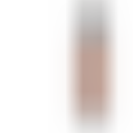
ШМИНКА ЗА ЛИЦЕ
РУМЕНИЛА
ПУДРИ ЗА ЛИЦЕ
КОРЕКТОРИ ЗА ЛИЦЕ
ДОДАТОЦИ ЗА ШМИНКА
БРЕНДОВИ
DEBORAH MILANO
КОЛЕКЦИИ
СЕТОВИ
ITALWAX
KRYOLAN
ОЧИ
УСНИ
ЛИЦЕ И ТЕЛО
WIMPERNWELLE
MAX2
СОВЕТИ
СОВЕТИ ЗА ДЕПИЛАЦИЈА
СОВЕТИ ЗА ШМИНКА
СОВЕТИ ЗА НЕГА НА КОЖА
СОВЕТИ ЗА КОЗМЕТИЧАРИ
КОНТАКТ