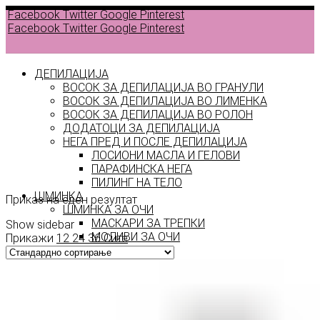
Facebook
Twitter
Google
Pinterest
Facebook
Twitter
Google
Pinterest
ДЕПИЛАЦИЈА
ВОСОК ЗА ДЕПИЛАЦИЈА ВО ГРАНУЛИ
ВОСОК ЗА ДЕПИЛАЦИЈА ВО ЛИМЕНКА
ВОСОК ЗА ДЕПИЛАЦИЈА ВО РОЛОН
ДОДАТОЦИ ЗА ДЕПИЛАЦИЈА
Golden
НЕГА ПРЕД И ПОСЛЕ ДЕПИЛАЦИЈА
ЛОСИОНИ МАСЛА И ГЕЛОВИ
Beige
ПАРАФИНСКА НЕГА
ПИЛИНГ НА ТЕЛО
ШМИНКА
Приказ на еден резултат
ШМИНКА ЗА ОЧИ
МАСКАРИ ЗА ТРЕПКИ
Show sidebar
МОЛИВИ ЗА ОЧИ
Прикажи
12
24
36
Сите
СЕНКИ ЗА ОЧИ
ТУШ ЗА ОЧИ
ПРОИЗВОДИ ЗА ВЕЃИ
ШМИНКА ЗА УСНИ
КАРМИНИ И СЈАЕВИ ЗА УСНИ
МОЛИВИ ЗА УСНИ