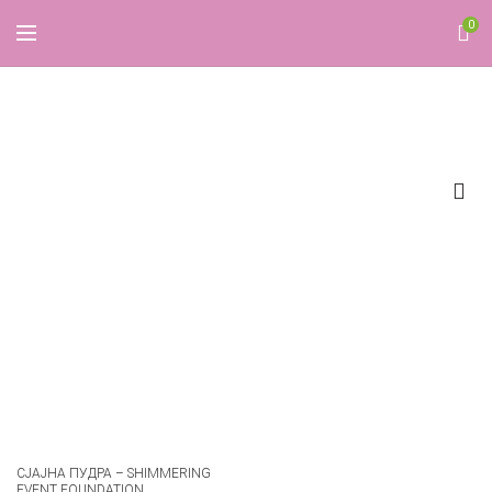
0
Pearl
СЈАЈНА ПУДРА – SHIMMERING
EVENT FOUNDATION