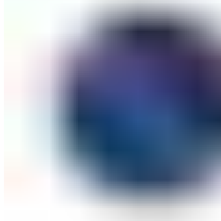
ШМИНКА ЗА ЛИЦЕ
РУМЕНИЛА
ПУДРИ ЗА ЛИЦЕ
КОРЕКТОРИ ЗА ЛИЦЕ
ДОДАТОЦИ ЗА ШМИНКА
БРЕНДОВИ
DEBORAH MILANO
КОЛЕКЦИИ
СЕТОВИ
ITALWAX
KRYOLAN
ОЧИ
УСНИ
ЛИЦЕ И ТЕЛО
WIMPERNWELLE
MAX2
СОВЕТИ
СОВЕТИ ЗА ДЕПИЛАЦИЈА
СОВЕТИ ЗА ШМИНКА
СОВЕТИ ЗА НЕГА НА КОЖА
СОВЕТИ ЗА КОЗМЕТИЧАРИ
КОНТАКТ
0
items
/
0
ден