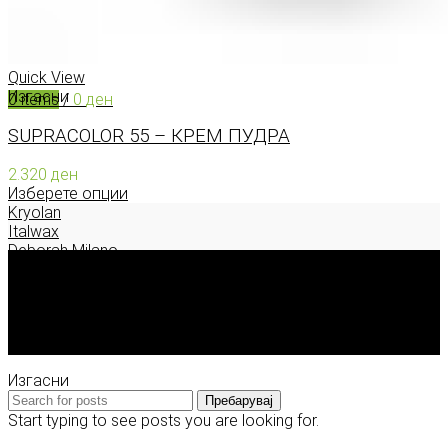
Menu
Quick View
Изгасни
0
items
/
0
ден
SUPRACOLOR 55 – КРЕМ ПУДРА
2.320
ден
Изберете опции
Kryolan
Italwax
Deborah Milano
Корисни информации
За Model.mk
Контакт
Достава, плаќање и враќање
Изгасни
Пребарувај
Start typing to see posts you are looking for.