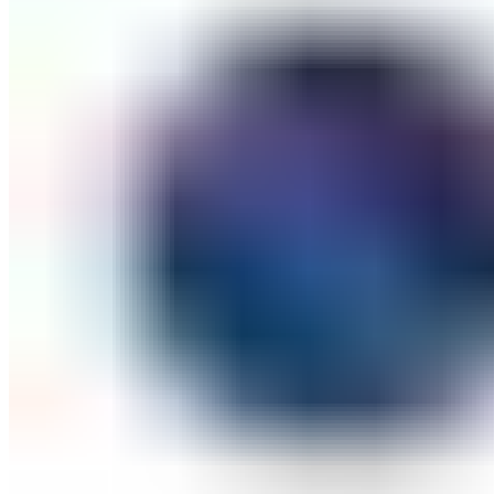
ШМИНКА ЗА ЛИЦЕ
РУМЕНИЛА
ПУДРИ ЗА ЛИЦЕ
КОРЕКТОРИ ЗА ЛИЦЕ
ДОДАТОЦИ ЗА ШМИНКА
БРЕНДОВИ
DEBORAH MILANO
КОЛЕКЦИИ
СЕТОВИ
ITALWAX
KRYOLAN
ОЧИ
УСНИ
ЛИЦЕ И ТЕЛО
WIMPERNWELLE
MAX2
СОВЕТИ
СОВЕТИ ЗА ДЕПИЛАЦИЈА
СОВЕТИ ЗА ШМИНКА
СОВЕТИ ЗА НЕГА НА КОЖА
СОВЕТИ ЗА КОЗМЕТИЧАРИ
КОНТАКТ