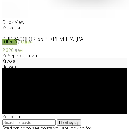
0
items
/
0
ден
Menu
Quick View
Изгасни
SUPRACOLOR 55 – КРЕМ ПУДРА
0
items
/
0
ден
2.320
ден
Изберете опции
Kryolan
Italwax
Deborah Milano
Enigma Solution Dooel
tel: 00389 72 310 343
e-mail: info@model.mk
2026 © model.mk
Изгасни
Пребарувај
Start typing to see posts you are looking for.