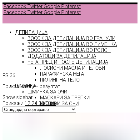
Facebook
Twitter
Google
Pinterest
Facebook
Twitter
Google
Pinterest
ДЕПИЛАЦИЈА
ВОСОК ЗА ДЕПИЛАЦИЈА ВО ГРАНУЛИ
ВОСОК ЗА ДЕПИЛАЦИЈА ВО ЛИМЕНКА
ВОСОК ЗА ДЕПИЛАЦИЈА ВО РОЛОН
ДОДАТОЦИ ЗА ДЕПИЛАЦИЈА
FS 36
НЕГА ПРЕД И ПОСЛЕ ДЕПИЛАЦИЈА
ЛОСИОНИ МАСЛА И ГЕЛОВИ
ПАРАФИНСКА НЕГА
FS 36
ПИЛИНГ НА ТЕЛО
ШМИНКА
Приказ на еден резултат
ШМИНКА ЗА ОЧИ
Show sidebar
МАСКАРИ ЗА ТРЕПКИ
Прикажи
12
24
36
Сите
МОЛИВИ ЗА ОЧИ
СЕНКИ ЗА ОЧИ
ТУШ ЗА ОЧИ
ПРОИЗВОДИ ЗА ВЕЃИ
ШМИНКА ЗА УСНИ
КАРМИНИ И СЈАЕВИ ЗА УСНИ
МОЛИВИ ЗА УСНИ