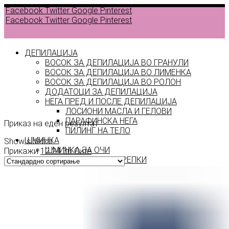
Facebook
Twitter
Google
Pinterest
Facebook
Twitter
Google
Pinterest
ДЕПИЛАЦИЈА
ВОСОК ЗА ДЕПИЛАЦИЈА ВО ГРАНУЛИ
ВОСОК ЗА ДЕПИЛАЦИЈА ВО ЛИМЕНКА
ВОСОК ЗА ДЕПИЛАЦИЈА ВО РОЛОН
ДОДАТОЦИ ЗА ДЕПИЛАЦИЈА
LO
НЕГА ПРЕД И ПОСЛЕ ДЕПИЛАЦИЈА
ЛОСИОНИ МАСЛА И ГЕЛОВИ
ПАРАФИНСКА НЕГА
Приказ на еден резултат
ПИЛИНГ НА ТЕЛО
ШМИНКА
Show sidebar
ШМИНКА ЗА ОЧИ
Прикажи
12
24
36
Сите
МАСКАРИ ЗА ТРЕПКИ
МОЛИВИ ЗА ОЧИ
СЕНКИ ЗА ОЧИ
ТУШ ЗА ОЧИ
ПРОИЗВОДИ ЗА ВЕЃИ
ШМИНКА ЗА УСНИ
КАРМИНИ И СЈАЕВИ ЗА УСНИ
МОЛИВИ ЗА УСНИ