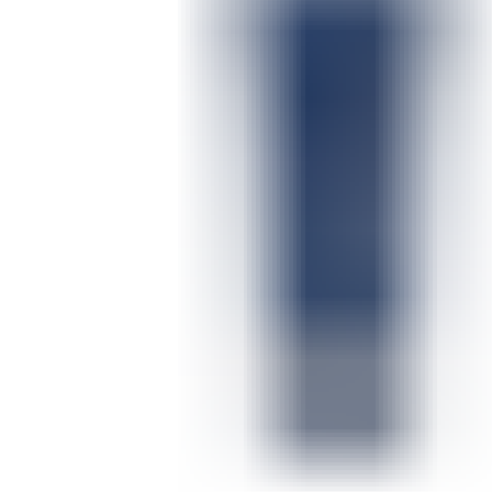
ШМИНКА ЗА ЛИЦЕ
РУМЕНИЛА
ПУДРИ ЗА ЛИЦЕ
КОРЕКТОРИ ЗА ЛИЦЕ
ДОДАТОЦИ ЗА ШМИНКА
БРЕНДОВИ
DEBORAH MILANO
КОЛЕКЦИИ
СЕТОВИ
ITALWAX
KRYOLAN
ОЧИ
УСНИ
ЛИЦЕ И ТЕЛО
WIMPERNWELLE
MAX2
СОВЕТИ
СОВЕТИ ЗА ДЕПИЛАЦИЈА
СОВЕТИ ЗА ШМИНКА
СОВЕТИ ЗА НЕГА НА КОЖА
СОВЕТИ ЗА КОЗМЕТИЧАРИ
КОНТАКТ