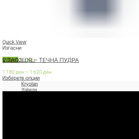
КОНТАКТ
0
items
/
0
ден
Menu
Quick View
Изгасни
VITACOLOR – ТЕЧНА ПУДРА
0
items
/
0
ден
Price
1.180
ден
–
1.620
ден
range:
Изберете опции
1.180 ден
Kryolan
through
Italwax
1.620 ден
Deborah Milano
2026 © model.mk