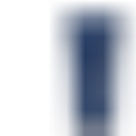
ШМИНКА ЗА УСНИ
КАРМИНИ И СЈАЕВИ ЗА УСНИ
МОЛИВИ ЗА УСНИ
ШМИНКА ЗА ЛИЦЕ
РУМЕНИЛА
ПУДРИ ЗА ЛИЦЕ
КОРЕКТОРИ ЗА ЛИЦЕ
ДОДАТОЦИ ЗА ШМИНКА
БРЕНДОВИ
DEBORAH MILANO
КОЛЕКЦИИ
СЕТОВИ
ITALWAX
KRYOLAN
ОЧИ
УСНИ
ЛИЦЕ И ТЕЛО
WIMPERNWELLE
MAX2
СОВЕТИ
СОВЕТИ ЗА ДЕПИЛАЦИЈА
СОВЕТИ ЗА ШМИНКА
СОВЕТИ ЗА НЕГА НА КОЖА
СОВЕТИ ЗА КОЗМЕТИЧАРИ