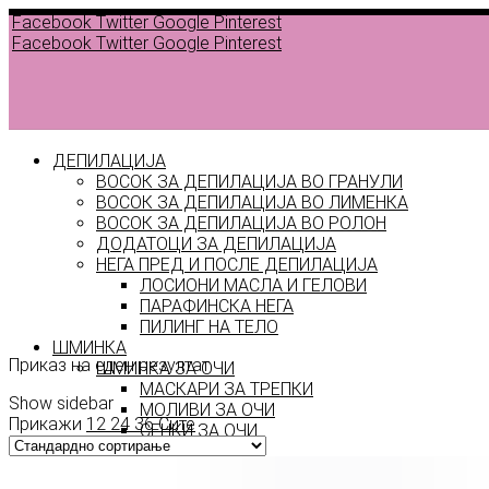
Facebook
Twitter
Google
Pinterest
Facebook
Twitter
Google
Pinterest
ДЕПИЛАЦИЈА
ВОСОК ЗА ДЕПИЛАЦИЈА ВО ГРАНУЛИ
ВОСОК ЗА ДЕПИЛАЦИЈА ВО ЛИМЕНКА
ВОСОК ЗА ДЕПИЛАЦИЈА ВО РОЛОН
ДОДАТОЦИ ЗА ДЕПИЛАЦИЈА
НЕГА ПРЕД И ПОСЛЕ ДЕПИЛАЦИЈА
ЛОСИОНИ МАСЛА И ГЕЛОВИ
NB 1
ПАРАФИНСКА НЕГА
ПИЛИНГ НА ТЕЛО
ШМИНКА
Приказ на еден резултат
ШМИНКА ЗА ОЧИ
МАСКАРИ ЗА ТРЕПКИ
Show sidebar
МОЛИВИ ЗА ОЧИ
Прикажи
12
24
36
Сите
СЕНКИ ЗА ОЧИ
ТУШ ЗА ОЧИ
ПРОИЗВОДИ ЗА ВЕЃИ